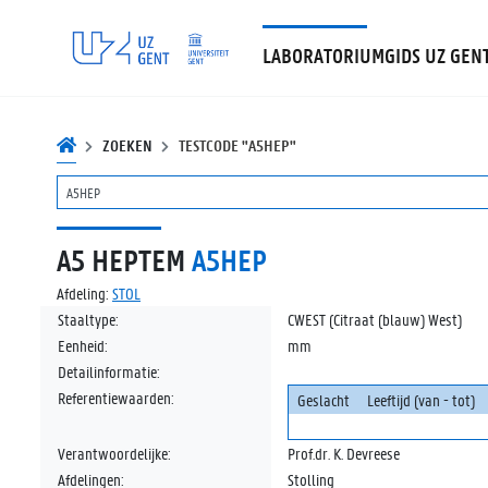
LABORATORIUMGIDS UZ GEN
ZOEKEN
TESTCODE "A5HEP"
A5 HEPTEM
A5HEP
Afdeling:
STOL
Staaltype:
CWEST (Citraat (blauw) West)
Eenheid:
mm
Detailinformatie:
Referentiewaarden:
Geslacht
Leeftijd (van - tot)
Verantwoordelijke:
Prof.dr. K. Devreese
Afdelingen:
Stolling