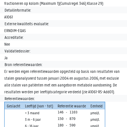
fractioneren op kolom (Maximum 1)(Cumulregel 346) Klasse 29)
Detailinformatie:
A1061
Externe kwaliteits evaluatie:
ERNDIM-EQAS
Accreditatie:
Nee
Validatiedossier:
Ja
Bron referentiewaarden:
Er werden eigen referentiewaarden opgesteld op basis van resultaten van
stalen geanalyseerd tussen januari 2004 en augustus 2006, met exclusie
alle stalen van patiënten met een aangeboren metabole aandoening. De
resultaten werden per leeftijdscategorie verdeeld (zie A1061-R5-Add01).
Referentiewaarden:
Geslacht
Leeftijd (van - tot)
Referentie waarde
Eenheid
146 - 1103
< 3 maand
µmol/L
150 - 870
3 m - 6 jaar
µmol/L
180 - 590
6 - 16 jaar
µmol/L