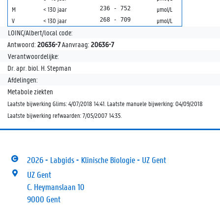
236 - 752
M
< 130 jaar
µmol/L
268 - 709
V
< 130 jaar
µmol/L
LOINC/Albert/local code:
Antwoord:
20636-7
Aanvraag:
20636-7
Verantwoordelijke:
Dr. apr. biol. H. Stepman
Afdelingen:
Metabole ziekten
Laatste bijwerking Glims: 4/07/2018 14:41. Laatste manuele bijwerking: 04/09/2018
Laatste bijwerking refwaarden: 7/05/2007 14:35.
2026 - Labgids - Klinische Biologie - UZ Gent
UZ Gent
C. Heymanslaan 10
9000 Gent