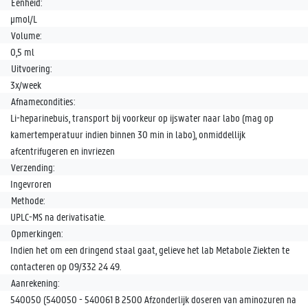
Eenheid:
µmol/L
Volume:
0,5 ml
Uitvoering:
3x/week
Afnamecondities:
Li-heparinebuis, transport bij voorkeur op ijswater naar labo (mag op
kamertemperatuur indien binnen 30 min in labo), onmiddellijk
afcentrifugeren en invriezen
Verzending:
Ingevroren
Methode:
UPLC-MS na derivatisatie.
Opmerkingen:
Indien het om een dringend staal gaat, gelieve het lab Metabole Ziekten te
contacteren op 09/332 24 49.
Aanrekening:
540050 (540050 - 540061 B 2500 Afzonderlijk doseren van aminozuren na