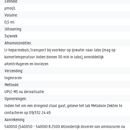
Eenheid:
µmol/L
Volume:
0,5 ml
Uitvoering:
3x/week
Afnamecondities:
Li-heparinebuis, transport bij voorkeur op ijswater naar labo (mag op
kamertemperatuur indien binnen 30 min in labo), onmiddellijk
afcentrifugeren en invriezen
Verzending:
Ingevroren
Methode:
UPLC-MS na derivatisatie.
Opmerkingen:
Indien het om een dringend staal gaat, gelieve het lab Metabole Ziekten te
contacteren op 09/332 24 49.
Aanrekening:
540050 (540050 - 540061 B 2500 Afzonderlijk doseren van aminozuren na