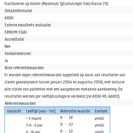
fractioneren op kolom (Maximum 1)(Cumulregel 346) Klasse 29)
Detailinformatie:
A1061
Externe kwaliteits evaluatie:
ERNDIM-EQAS
Accreditatie:
Nee
Validatiedossier:
Ja
Bron referentiewaarden:
Er werden eigen referentiewaarden opgesteld op basis van resultaten van
stalen geanalyseerd tussen januari 2004 en augustus 2006, met exclusie
alle stalen van patiënten met een aangeboren metabole aandoening. De
resultaten werden per leeftijdscategorie verdeeld (zie A1061-R5-Add01).
Referentiewaarden:
Geslacht
Leeftijd (van - tot)
Referentie waarde
Eenheid
< 3 maand
µmol/L
0 - 23
3 m - 6 jaar
µmol/L
0 - 32
6 - 16 jaar
µmol/L