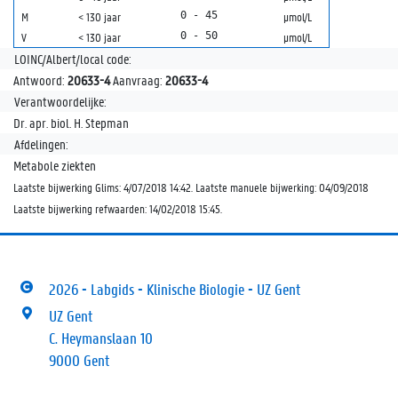
0 - 45
M
< 130 jaar
µmol/L
0 - 50
V
< 130 jaar
µmol/L
LOINC/Albert/local code:
Antwoord:
20633-4
Aanvraag:
20633-4
Verantwoordelijke:
Dr. apr. biol. H. Stepman
Afdelingen:
Metabole ziekten
Laatste bijwerking Glims: 4/07/2018 14:42. Laatste manuele bijwerking: 04/09/2018
Laatste bijwerking refwaarden: 14/02/2018 15:45.
2026 - Labgids - Klinische Biologie - UZ Gent
UZ Gent
C. Heymanslaan 10
9000 Gent