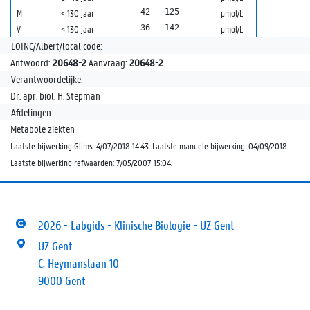
42 - 125
M
< 130 jaar
µmol/L
36 - 142
V
< 130 jaar
µmol/L
LOINC/Albert/local code:
Antwoord:
20648-2
Aanvraag:
20648-2
Verantwoordelijke:
Dr. apr. biol. H. Stepman
Afdelingen:
Metabole ziekten
Laatste bijwerking Glims: 4/07/2018 14:43. Laatste manuele bijwerking: 04/09/2018
Laatste bijwerking refwaarden: 7/05/2007 15:04.
2026 - Labgids - Klinische Biologie - UZ Gent
UZ Gent
C. Heymanslaan 10
9000 Gent