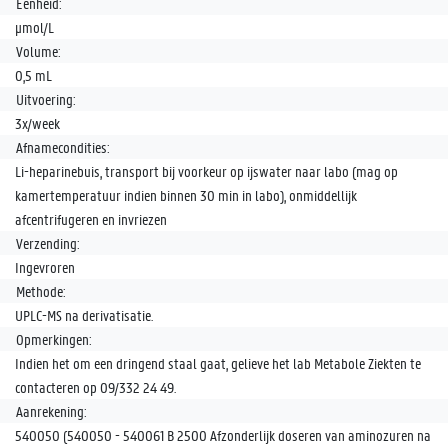
Eenheid:
µmol/L
Volume:
0,5 mL
Uitvoering:
3x/week
Afnamecondities:
Li-heparinebuis, transport bij voorkeur op ijswater naar labo (mag op
kamertemperatuur indien binnen 30 min in labo), onmiddellijk
afcentrifugeren en invriezen
Verzending:
Ingevroren
Methode:
UPLC-MS na derivatisatie.
Opmerkingen:
Indien het om een dringend staal gaat, gelieve het lab Metabole Ziekten te
contacteren op 09/332 24 49.
Aanrekening:
540050 (540050 - 540061 B 2500 Afzonderlijk doseren van aminozuren na