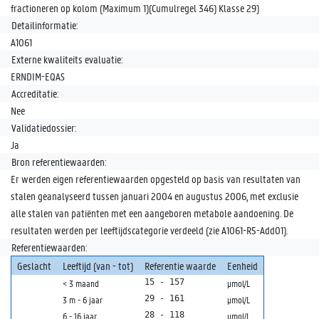
fractioneren op kolom (Maximum 1)(Cumulregel 346) Klasse 29)
Detailinformatie:
A1061
Externe kwaliteits evaluatie:
ERNDIM-EQAS
Accreditatie:
Nee
Validatiedossier:
Ja
Bron referentiewaarden:
Er werden eigen referentiewaarden opgesteld op basis van resultaten van
stalen geanalyseerd tussen januari 2004 en augustus 2006, met exclusie
alle stalen van patiënten met een aangeboren metabole aandoening. De
resultaten werden per leeftijdscategorie verdeeld (zie A1061-R5-Add01).
Referentiewaarden:
Geslacht
Leeftijd (van - tot)
Referentie waarde
Eenheid
15 - 157
< 3 maand
µmol/L
29 - 161
3 m - 6 jaar
µmol/L
28 - 118
6 - 16 jaar
µmol/L