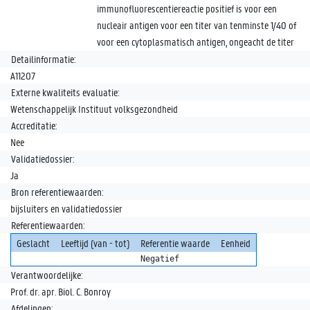
immunofluorescentiereactie positief is voor een
nucleair antigen voor een titer van tenminste 1/40 of
voor een cytoplasmatisch antigen, ongeacht de titer
Detailinformatie:
A11207
Externe kwaliteits evaluatie:
Wetenschappelijk Instituut volksgezondheid
Accreditatie:
Nee
Validatiedossier:
Ja
Bron referentiewaarden:
bijsluiters en validatiedossier
Referentiewaarden:
Geslacht
Leeftijd (van - tot)
Referentie waarde
Eenheid
Negatief
Verantwoordelijke:
Prof. dr. apr. Biol. C. Bonroy
Afdelingen: