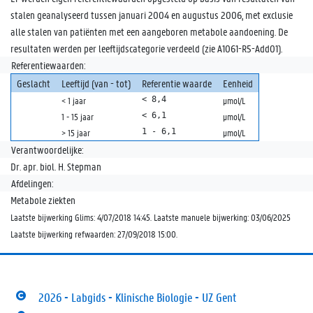
stalen geanalyseerd tussen januari 2004 en augustus 2006, met exclusie
alle stalen van patiënten met een aangeboren metabole aandoening. De
resultaten werden per leeftijdscategorie verdeeld (zie A1061-R5-Add01).
Referentiewaarden:
Geslacht
Leeftijd (van - tot)
Referentie waarde
Eenheid
< 8,4
< 1 jaar
µmol/L
< 6,1
1 - 15 jaar
µmol/L
1 - 6,1
> 15 jaar
µmol/L
Verantwoordelijke:
Dr. apr. biol. H. Stepman
Afdelingen:
Metabole ziekten
Laatste bijwerking Glims: 4/07/2018 14:45. Laatste manuele bijwerking: 03/06/2025
Laatste bijwerking refwaarden: 27/09/2018 15:00.
2026 - Labgids - Klinische Biologie - UZ Gent