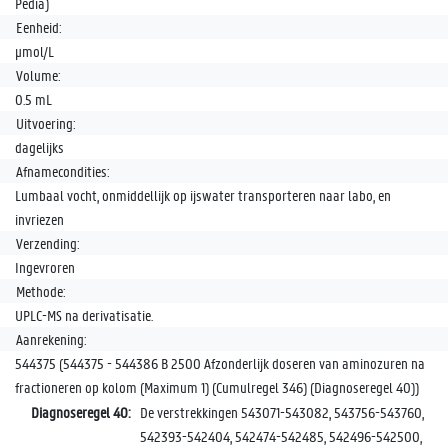
Pedia)
Eenheid:
µmol/L
Volume:
0.5 mL
Uitvoering:
dagelijks
Afnamecondities:
Lumbaal vocht, onmiddellijk op ijswater transporteren naar labo, en
invriezen
Verzending:
Ingevroren
Methode:
UPLC-MS na derivatisatie.
Aanrekening:
544375 (544375 - 544386 B 2500 Afzonderlijk doseren van aminozuren na
fractioneren op kolom (Maximum 1) (Cumulregel 346) (Diagnoseregel 40))
Diagnoseregel 40:
De verstrekkingen 543071-543082, 543756-543760,
542393-542404, 542474-542485, 542496-542500,