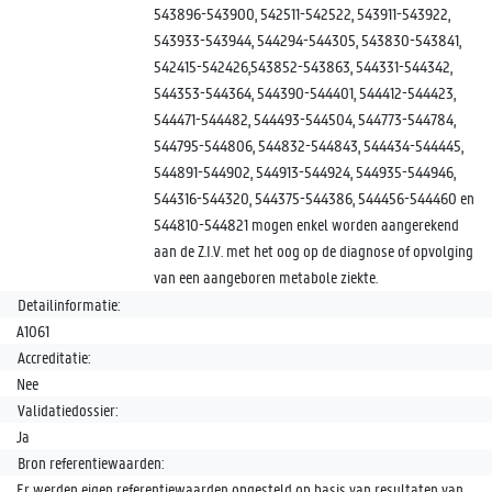
543896-543900, 542511-542522, 543911-543922,
543933-543944, 544294-544305, 543830-543841,
542415-542426,543852-543863, 544331-544342,
544353-544364, 544390-544401, 544412-544423,
544471-544482, 544493-544504, 544773-544784,
544795-544806, 544832-544843, 544434-544445,
544891-544902, 544913-544924, 544935-544946,
544316-544320, 544375-544386, 544456-544460 en
544810-544821 mogen enkel worden aangerekend
aan de Z.I.V. met het oog op de diagnose of opvolging
van een aangeboren metabole ziekte.
Detailinformatie:
A1061
Accreditatie:
Nee
Validatiedossier:
Ja
Bron referentiewaarden:
Er werden eigen referentiewaarden opgesteld op basis van resultaten van