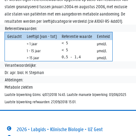
stalen geanalyseerd tussen januari 2004 en augustus 2006, met exclusie
alle stalen van patiënten met een aangeboren metabole aandoening. De
resultaten werden per leeftijdscategorie verdeeld (zie A1061-R5-Add01).
Referentiewaarden:
Geslacht
Leeftijd (van - tot)
Referentie waarde
Eenheid
< 5
< 1 jaar
µmol/L
< 5
1 - 15 jaar
µmol/L
0,5 - 1,4
> 15 jaar
µmol/L
Verantwoordelijke:
Dr. apr. biol. H. Stepman
Afdelingen:
Metabole ziekten
Laatste bijwerking Glims: 4/07/2018 14:45. Laatste manuele bijwerking: 03/06/2025
Laatste bijwerking refwaarden: 27/09/2018 15:01.
2026 - Labgids - Klinische Biologie - UZ Gent