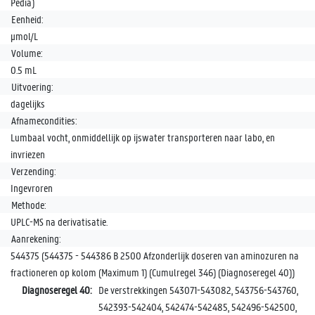
Pedia)
Eenheid:
µmol/L
Volume:
0.5 mL
Uitvoering:
dagelijks
Afnamecondities:
Lumbaal vocht, onmiddellijk op ijswater transporteren naar labo, en
invriezen
Verzending:
Ingevroren
Methode:
UPLC-MS na derivatisatie.
Aanrekening:
544375 (544375 - 544386 B 2500 Afzonderlijk doseren van aminozuren na
fractioneren op kolom (Maximum 1) (Cumulregel 346) (Diagnoseregel 40))
Diagnoseregel 40:
De verstrekkingen 543071-543082, 543756-543760,
542393-542404, 542474-542485, 542496-542500,