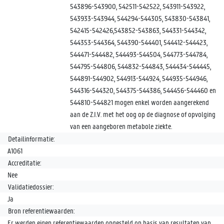
543896-543900, 542511-542522, 543911-543922,
543933-543944, 544294-544305, 543830-543841,
542415-542426,543852-543863, 544331-544342,
544353-544364, 544390-544401, 544412-544423,
544471-544482, 544493-544504, 544773-544784,
544795-544806, 544832-544843, 544434-544445,
544891-544902, 544913-544924, 544935-544946,
544316-544320, 544375-544386, 544456-544460 en
544810-544821 mogen enkel worden aangerekend
aan de Z.I.V. met het oog op de diagnose of opvolging
van een aangeboren metabole ziekte.
Detailinformatie:
A1061
Accreditatie:
Nee
Validatiedossier:
Ja
Bron referentiewaarden:
Er werden eigen referentiewaarden opgesteld op basis van resultaten van