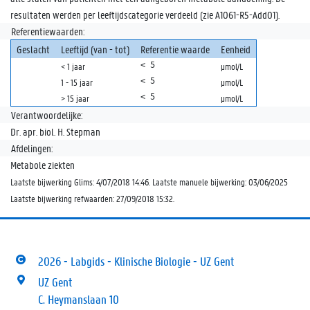
resultaten werden per leeftijdscategorie verdeeld (zie A1061-R5-Add01).
Referentiewaarden:
Geslacht
Leeftijd (van - tot)
Referentie waarde
Eenheid
< 5
< 1 jaar
µmol/L
< 5
1 - 15 jaar
µmol/L
< 5
> 15 jaar
µmol/L
Verantwoordelijke:
Dr. apr. biol. H. Stepman
Afdelingen:
Metabole ziekten
Laatste bijwerking Glims: 4/07/2018 14:46. Laatste manuele bijwerking: 03/06/2025
Laatste bijwerking refwaarden: 27/09/2018 15:32.
2026 - Labgids - Klinische Biologie - UZ Gent
UZ Gent
C. Heymanslaan 10