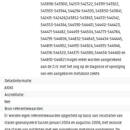
543896-543900, 542511-542522, 543911-543922,
543933-543944, 544294-544305, 543830-543841,
542415-542426,543852-543863, 544331-544342,
544353-544364, 544390-544401, 544412-544423,
544471-544482, 544493-544504, 544773-544784,
544795-544806, 544832-544843, 544434-544445,
544891-544902, 544913-544924, 544935-544946,
544316-544320, 544375-544386, 544456-544460 en
544810-544821 mogen enkel worden aangerekend
aan de Z.I.V. met het oog op de diagnose of opvolging
van een aangeboren metabole ziekte.
Detailinformatie:
A1061
Accreditatie:
Nee
Bron referentiewaarden:
Er werden eigen referentiewaarden opgesteld op basis van resultaten van
stalen geanalyseerd tussen januari 2004 en augustus 2006, met exclusie
alle stalen van patiënten met een aangeboren metabole aandoening. De