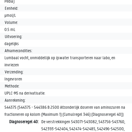
Pedia)
Eenheid:
µmol/L
Volume:
0.5 mL
Uitvoering:
dagelijks
Afnamecondities:
Lumbaal vocht, onmiddellijk op ijswater transporteren naar labo, en
invriezen
Verzending:
Ingevroren
Methode:
UPLC-MS na derivatisatie.
Aanrekening:
544375 (544375 - 544386 B 2500 Afzonderlijk doseren van aminozuren na
fractioneren op kolom (Maximum 1) (Cumulregel 346) (Diagnoseregel 40))
Diagnoseregel 40:
De verstrekkingen 543071-543082, 543756-543760,
542393-542404, 542474-542485, 542496-542500,