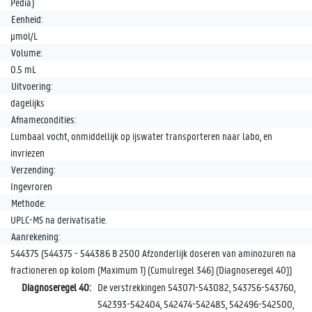
Pedia)
Eenheid:
µmol/L
Volume:
0.5 mL
Uitvoering:
dagelijks
Afnamecondities:
Lumbaal vocht, onmiddellijk op ijswater transporteren naar labo, en
invriezen
Verzending:
Ingevroren
Methode:
UPLC-MS na derivatisatie.
Aanrekening:
544375 (544375 - 544386 B 2500 Afzonderlijk doseren van aminozuren na
fractioneren op kolom (Maximum 1) (Cumulregel 346) (Diagnoseregel 40))
Diagnoseregel 40:
De verstrekkingen 543071-543082, 543756-543760,
542393-542404, 542474-542485, 542496-542500,