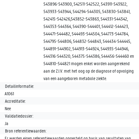
543896-543900, 542511-542522, 543911-543922,
543933-543944, 544294-544305, 543830-543841,
542415-542426,543852-543863, 544331-544342,
544353-544364, 544390-544401, 544412-544423,
544471-544482, 544493-544504, 544773-544784,
544795-544806, 544832-544843, 544434-544445,
544891-544902, 544913-544924, 544935-544946,
544316-544320, 544375-544386, 544456-544460 en
544810-544821 mogen enkel worden aangerekend
aan de Z.I.V. met het oog op de diagnose of opvolging
van een aangeboren metabole ziekte.
Detailinformatie:
A1061
Accreditatie:
Nee
Validatiedossier:
Ja
Bron referentiewaarden:
Er werden eigen referentiewaarden opgesteld op basis van resultaten van