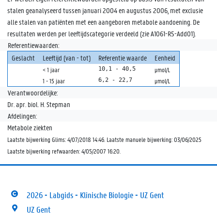
stalen geanalyseerd tussen januari 2004 en augustus 2006, met exclusie
alle stalen van patiënten met een aangeboren metabole aandoening. De
resultaten werden per leeftijdscategorie verdeeld (zie A1061-R5-Add01).
Referentiewaarden:
Geslacht
Leeftijd (van - tot)
Referentie waarde
Eenheid
10,1 - 40,5
< 1 jaar
µmol/L
6,2 - 22,7
1 - 15 jaar
µmol/L
Verantwoordelijke:
Dr. apr. biol. H. Stepman
Afdelingen:
Metabole ziekten
Laatste bijwerking Glims: 4/07/2018 14:46. Laatste manuele bijwerking: 03/06/2025
Laatste bijwerking refwaarden: 4/05/2007 16:20.
2026 - Labgids - Klinische Biologie - UZ Gent
UZ Gent