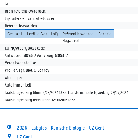
Ja
Bron referentiewaarden:
bijsluiters en validatiedossier
Referentiewaarden:
Geslacht
Leeftijd (van - tot)
Referentie waarde
Eenheid
Negatief
LOINC/Albert/local code:
Antwoord:
8093-7
Aanvraag:
8093-7
Verantwoordelijke:
Prof. dr. apr. Biol. C. Bonroy
Afdelingen:
Autoimmuniteit
Laatste bijwerking Glims: 5/03/2024 13:35. Laatste manuele bijwerking: 29/07/2024
Laatste bijwerking refwaarden: 12/01/2016 12:36.
2026 - Labgids - Klinische Biologie - UZ Gent
UZ Gent