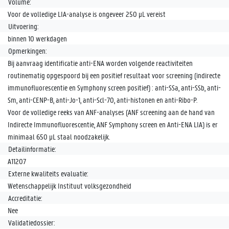
Volume:
Voor de volledige LIA-analyse is ongeveer 250 µL vereist
Uitvoering:
binnen 10 werkdagen
Opmerkingen:
Bij aanvraag identificatie anti-ENA worden volgende reactiviteiten
routinematig opgespoord bij een positief resultaat voor screening (indirecte
immunofluorescentie en Symphony screen positief) : anti-SSa, anti-SSb, anti-
Sm, anti-CENP-B, anti-Jo-1, anti-Scl-70, anti-histonen en anti-Ribo-P.
Voor de volledige reeks van ANF-analyses (ANF screening aan de hand van
Indirecte Immunofluorescentie, ANF Symphony screen en Anti-ENA LIA) is er
minimaal 650 µL staal noodzakelijk.
Detailinformatie:
A11207
Externe kwaliteits evaluatie:
Wetenschappelijk Instituut volksgezondheid
Accreditatie:
Nee
Validatiedossier: