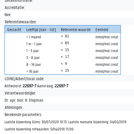
Detailinformatie:
Accreditatie:
Nee
Referentiewaarden:
Geslacht
Leeftijd (van - tot)
Referentie waarde
Eenheid
< 81
< 1 maand
mmol/mol creat
< 85
1 m - 1 jaar
mmol/mol creat
< 15
1 - 3 jaar
mmol/mol creat
< 17
3 - 8 jaar
mmol/mol creat
< 9
8 - 16 jaar
mmol/mol creat
< 25
> 16 jaar
mmol/mol creat
LOINC/Albert/local code:
Antwoord:
22697-7
Aanvraag:
22697-7
Verantwoordelijke:
Dr. apr. biol. H. Stepman
Afdelingen:
Berekende parameters
Laatste bijwerking Glims: 30/07/2020 10:13. Laatste manuele bijwerking: 04/02/2019
Laatste bijwerking refwaarden: 5/04/2018 15:06.