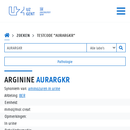
ZOEKEN
TESTCODE "AURARGKR"
Pathologie
ARGININE
AURARGKR
Synoniem van:
aminozuren in urine
Afdeling:
BER
Eenheid:
mmol/mol creat
Opmerkingen:
In urine