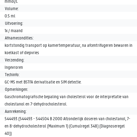
mmol/L
Volume:
0.5 ml
Uitvoering:
1x / maand
Afnamecondities:
kortstondig transport op kamertemperatuur, na afcentrifugeren bewaren in
koelkast of diepvries
Verzending:
Ingevroren
Techinfo:
GC-MS met BSTFA derivatisatie en SIM detectie.
Opmerkingen:
Gaschromatografische bepaling van cholesterol voor de interpretatie van
cholestanol en 7-dehydrocholesterol.
Aanrekening:
544493 (544493 - 544504 B 2000 Afzonderlijk doseren van cholestanol, 7-
en 8-dehydrocholesterol (Maximum 1) (Cumulregel 348) (Diagnoseregel
40))