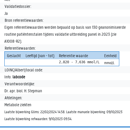
Validatiedossier:
Ja
Bron referentiewaarden:
Eigen referentiewaarden werden bepaald op basis van 130 geanonimiseerde
routine patiëntenstalen tijdens validatie uitbreiding panel in 2023 (zie
A1008-R2).
Referentiewaarden:
Geslacht
Leeftijd (van - tot)
Referentie waarde
Eenheid
2,820 - 7,636 mmol/L
mmol/L
LOINC/Albert/local code:
Info:
labcode
Verantwoordelijke:
Dr. apr. biol. H. Stepman
Afdelingen:
Metabole ziekten
Laatste bijwerking Glims: 22/02/2024 14:58. Laatste manuele bijwerking: 09/10/2023
Laatste bijwerking refwaarden: 9/10/2023 09:34.