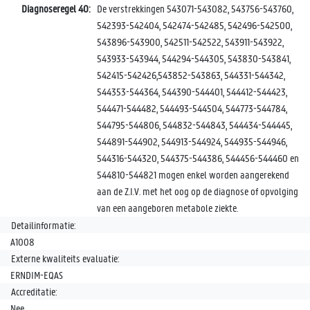
Diagnoseregel 40:
De verstrekkingen 543071-543082, 543756-543760,
542393-542404, 542474-542485, 542496-542500,
543896-543900, 542511-542522, 543911-543922,
543933-543944, 544294-544305, 543830-543841,
542415-542426,543852-543863, 544331-544342,
544353-544364, 544390-544401, 544412-544423,
544471-544482, 544493-544504, 544773-544784,
544795-544806, 544832-544843, 544434-544445,
544891-544902, 544913-544924, 544935-544946,
544316-544320, 544375-544386, 544456-544460 en
544810-544821 mogen enkel worden aangerekend
aan de Z.I.V. met het oog op de diagnose of opvolging
van een aangeboren metabole ziekte.
Detailinformatie:
A1008
Externe kwaliteits evaluatie:
ERNDIM-EQAS
Accreditatie:
Nee