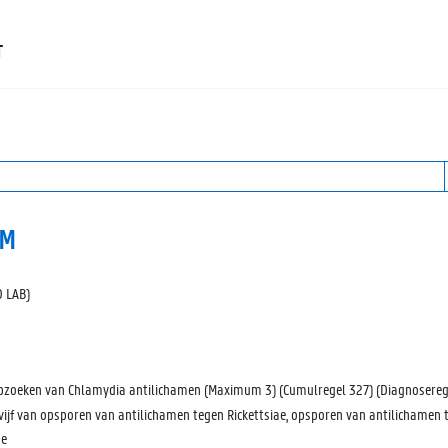
T
MM
O LAB)
pzoeken van Chlamydia antilichamen (Maximum 3) (Cumulregel 327) (Diagnoserege
jf van opsporen van antilichamen tegen Rickettsiae, opsporen van antilichamen
e