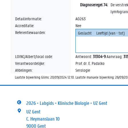
Diagnoseregel 74:
De verstre
lymfogranu
Detailinformatie:
A0263
Accreditatie:
Nee
Referentiewaarden:
Geslacht
Leeftijd (van - tot)
LOINC/Albert/local code:
Antwoord:
31304-9
Aanvraag:
31
Verantwoordelijke:
Prof. dr. E. Padalko
Afdelingen:
Serologie
Laatste bijwerking Glims: 20/09/2024 12:10. Laatste manuele bijwerking: 26/09/20
2026 - Labgids - Klinische Biologie - UZ Gent
UZ Gent
C. Heymanslaan 10
9000 Gent