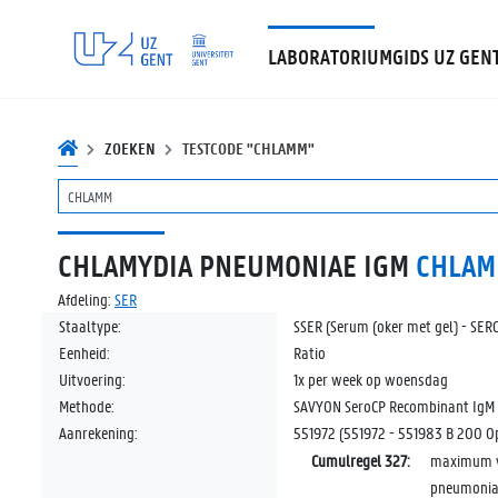
LABORATORIUMGIDS UZ GEN
ZOEKEN
TESTCODE "CHLAMM"
CHLAMYDIA PNEUMONIAE IGM
CHLA
Afdeling:
SER
Staaltype:
SSER (Serum (oker met gel) - SER
Eenheid:
Ratio
Uitvoering:
1x per week op woensdag
Methode:
SAVYON SeroCP Recombinant IgM
Aanrekening:
551972 (551972 - 551983 B 200 O
Cumulregel 327:
maximum vi
pneumonia