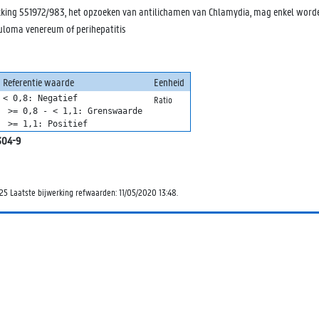
kking 551972/983, het opzoeken van antilichamen van Chlamydia, mag enkel worden
loma venereum of perihepatitis
Referentie waarde
Eenheid
< 0,8: Negatief

Ratio
 >= 0,8 - < 1,1: Grenswaarde

 >= 1,1: Positief
304-9
25 Laatste bijwerking refwaarden: 11/05/2020 13:48.