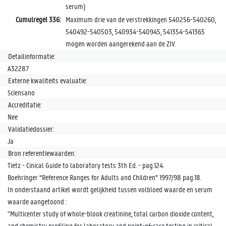
serum)
Cumulregel 336:
Maximum drie van de verstrekkingen 540256-540260,
540492-540503, 540934-540945, 541354-541365
mogen worden aangerekend aan de ZIV.
Detailinformatie:
A32287
Externe kwaliteits evaluatie:
Sciensano
Accreditatie:
Nee
Validatiedossier:
Ja
Bron referentiewaarden:
Tietz - Cinical Guide to laboratory tests 3th Ed. - pag.124.
Boehringer “Reference Ranges for Adults and Children” 1997/98 pag.18.
In onderstaand artikel wordt gelijkheid tussen volbloed waarde en serum
waarde aangetoond :
"Multicenter study of whole-blook creatinine, total carbon dioxide content,
and chemistry profiling for laboratory and point-of-care testing in critical