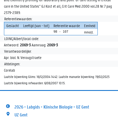
care in the United States" GJ Kost et all, Crit Care Med 2000 vol.28 Nr.7 pag
2379-2389.
Referentiewaarden:
Geslacht
Leeftijd (van - tot)
Referentie waarde
Eenheid
98 - 107
mmol/L
LOINC/Albert/local code:
Antwoord:
2069-3
Aanvraag:
2069-3
Verantwoordelijke:
Apr. biol. N. Verougstraete
Afdelingen:
Corelab
Laatste bijwerking Glims: 16/12/2004 14:42. Laatste manuele bijwerking: 19/02/2025
Laatste bijwerking refwaarden: 6/08/2007 10:15.
2026 - Labgids - Klinische Biologie - UZ Gent
UZ Gent