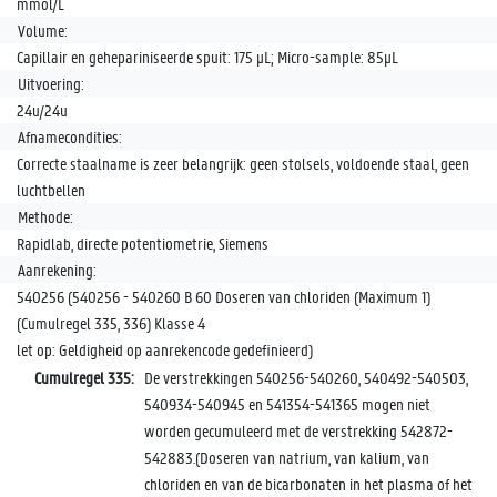
mmol/L
Volume:
Capillair en gehepariniseerde spuit: 175 µL; Micro-sample: 85µL
Uitvoering:
24u/24u
Afnamecondities:
Correcte staalname is zeer belangrijk: geen stolsels, voldoende staal, geen
luchtbellen
Methode:
Rapidlab, directe potentiometrie, Siemens
Aanrekening:
540256 (540256 - 540260 B 60 Doseren van chloriden (Maximum 1)
(Cumulregel 335, 336) Klasse 4
let op: Geldigheid op aanrekencode gedefinieerd)
Cumulregel 335:
De verstrekkingen 540256-540260, 540492-540503,
540934-540945 en 541354-541365 mogen niet
worden gecumuleerd met de verstrekking 542872-
542883.(Doseren van natrium, van kalium, van
chloriden en van de bicarbonaten in het plasma of het