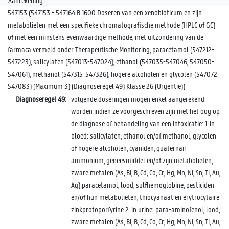
Aanrekening:
547153 (547153 - 547164 B 1600 Doseren van een xenobioticum en zijn
metabolieten met een specifieke chromatografische methode (HPLC of GC)
of met een minstens evenwaardige methode, met uitzondering van de
farmaca vermeld onder Therapeutische Monitoring, paracetamol (547212-
547223), salicylaten (547013-547024), ethanol (547035-547046, 547050-
547061), methanol (547315-547326), hogere alcoholen en glycolen (547072-
547083) (Maximum 3) (Diagnoseregel 49) Klasse 26 (Urgentie))
Diagnoseregel 49:
volgende doseringen mogen enkel aangerekend
worden indien ze voorgeschreven zijn met het oog op
de diagnose of behandeling van een intoxicatie: 1. in
bloed: salicylaten, ethanol en/of methanol, glycolen
of hogere alcoholen, cyaniden, quaternair
ammonium, geneesmiddel en/of zijn metabolieten,
zware metalen (As, Bi, B, Cd, Co, Cr, Hg, Mn, Ni, Sn, Ti, Au,
Ag) paracetamol, lood, sulfhemoglobine, pesticiden
en/of hun metabolieten, thiocyanaat en erytrocytaire
zinkprotoporfyrine 2. in urine: para-aminofenol, lood,
zware metalen (As, Bi, B, Cd, Co, Cr, Hg, Mn, Ni, Sn, Ti, Au,