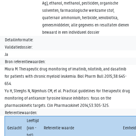
Ag), ethanol, methanol, pesticiden, organische
solventen, farmacologische werkzame stof,
quaternair ammonium, herbicide, xenobiotica,
geneesmiddelen; alle gegevens en resultaten dienen
bewaard in een individueel dossier
Detailinformatie:
Validatiedossier:
Ja
Bron referentiewaarden:
Miura M. Therapeutic drug monitoring of imatinib, nilotinib, and dasatinib
for patients with chronic myeloid leukemia. Biol Pharm Bull 2015;38:645-
654.
Yu H, Steeghs N, Nijenhuis CM, et al. Practical guidelines for therapeutic drug
monitoring of anticancer tyrosine kinase inhibitors: focus on the
pharmacokinetic targets. Clin Pharmacokinet 2014;53:305-325.
Referentiewaarden:
Leeftijd
Geslacht
(van -
Referentie waarde
Eenheid
tot)