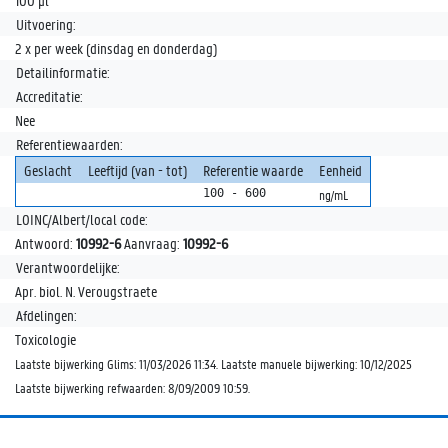
100 µl
Uitvoering:
2 x per week (dinsdag en donderdag)
Detailinformatie:
Accreditatie:
Nee
Referentiewaarden:
Geslacht
Leeftijd (van - tot)
Referentie waarde
Eenheid
100 - 600
ng/mL
LOINC/Albert/local code:
Antwoord:
10992-6
Aanvraag:
10992-6
Verantwoordelijke:
Apr. biol. N. Verougstraete
Afdelingen:
Toxicologie
Laatste bijwerking Glims: 11/03/2026 11:34. Laatste manuele bijwerking: 10/12/2025
Laatste bijwerking refwaarden: 8/09/2009 10:59.