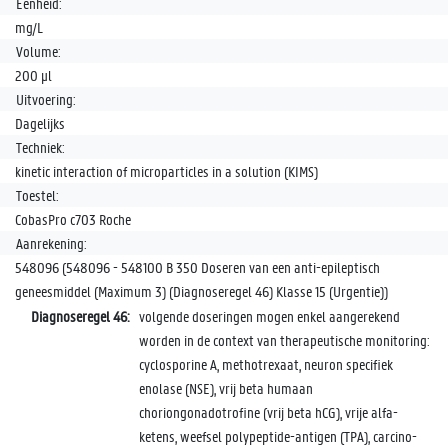
Eenheid:
mg/L
Volume:
200 µl
Uitvoering:
Dagelijks
Techniek:
kinetic interaction of microparticles in a solution (KIMS)
Toestel:
CobasPro c703 Roche
Aanrekening:
548096 (548096 - 548100 B 350 Doseren van een anti-epileptisch
geneesmiddel (Maximum 3) (Diagnoseregel 46) Klasse 15 (Urgentie))
Diagnoseregel 46:
volgende doseringen mogen enkel aangerekend
worden in de context van therapeutische monitoring:
cyclosporine A, methotrexaat, neuron specifiek
enolase (NSE), vrij beta humaan
choriongonadotrofine (vrij beta hCG), vrije alfa-
ketens, weefsel polypeptide-antigen (TPA), carcino-