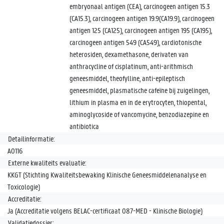
embryonaal antigen (CEA), carcinogeen antigen 15.3
(CA15.3), carcinogeen antigen 19.9(CA19.9), carcinogeen
antigen 125 (CA125), carcinogeen antigen 195 (CA195),
carcinogeen antigen 549 (CA549), cardiotonische
heterosiden, dexamethasone, derivaten van
anthracycline of cisplatinum, anti-arithmisch
geneesmiddel, theofylline, anti-epileptisch
geneesmiddel, plasmatische cafeïne bij zuigelingen,
lithium in plasma en in de erytrocyten, thiopental,
aminoglycoside of vancomycine, benzodiazepine en
antibiotica
Detailinformatie:
A0116
Externe kwaliteits evaluatie:
KKGT (Stichting Kwaliteitsbewaking Klinische Geneesmiddelenanalyse en
Toxicologie)
Accreditatie:
Ja (Accreditatie volgens BELAC-certificaat 087-MED - Klinische Biologie)
Validatiedossier: