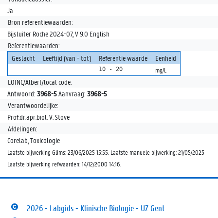
Ja
Bron referentiewaarden:
Bijsluiter Roche 2024-07, V 9.0 English
Referentiewaarden:
Geslacht
Leeftijd (van - tot)
Referentie waarde
Eenheid
10 - 20
mg/L
LOINC/Albert/local code:
Antwoord:
3968-5
Aanvraag:
3968-5
Verantwoordelijke:
Prof.dr.apr.biol. V. Stove
Afdelingen:
Corelab, Toxicologie
Laatste bijwerking Glims: 23/06/2025 15:55. Laatste manuele bijwerking: 21/05/2025
Laatste bijwerking refwaarden: 14/12/2000 14:16.
2026 - Labgids - Klinische Biologie - UZ Gent