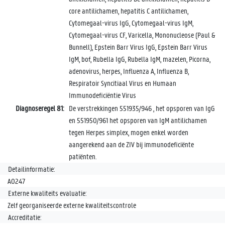
core antilichamen, hepatitis C antilichamen,
Cytomegaal-virus IgG, Cytomegaal-virus IgM,
Cytomegaal-virus CF, Varicella, Mononucleose (Paul &
Bunnell), Epstein Barr Virus IgG, Epstein Barr Virus
IgM, bof, Rubella IgG, Rubella IgM, mazelen, Picorna,
adenovirus, herpes, Influenza A, Influenza B,
Respiratoir Syncitiaal Virus en Humaan
Immunodeficiëntie Virus
Diagnoseregel 81:
De verstrekkingen 551935/946 , het opsporen van IgG
en 551950/961 het opsporen van IgM antilichamen
tegen Herpes simplex, mogen enkel worden
aangerekend aan de ZIV bij immunodeficiënte
patiënten.
Detailinformatie:
A0247
Externe kwaliteits evaluatie:
Zelf georganiseerde externe kwaliteitscontrole
Accreditatie: