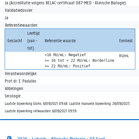
Ja (Accreditatie volgens BELAC-certificaat 087-MED - Klinische Biologie)
Validatiedossier:
Ja
Referentiewaarden:
Leeftijd
Geslacht
(van -
Referentie waarde
Eenheid
tot)
<16 RU/mL: Negatief

RU/mL
>= 16 tot < 22 RU/mL: Borderline

>= 22 RU/mL: Positief
Verantwoordelijke:
Prof. dr. E. Padalko
Afdelingen:
Serologie
Laatste bijwerking Glims: 6/09/2021 09:48. Laatste manuele bijwerking: 26/09/2025
Laatste bijwerking refwaarden: 6/09/2021 09:59.
2026 - Labgids - Klinische Biologie - UZ Gent