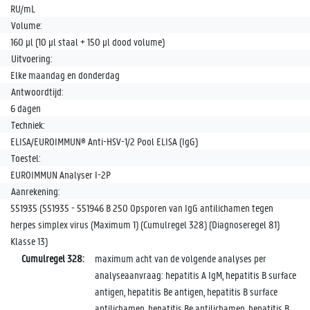
RU/mL
Volume:
160 µl (10 µl staal + 150 µl dood volume)
Uitvoering:
Elke maandag en donderdag
Antwoordtijd:
6 dagen
Techniek:
ELISA/EUROIMMUN® Anti-HSV-1/2 Pool ELISA (IgG)
Toestel:
EUROIMMUN Analyser I-2P
Aanrekening:
551935 (551935 - 551946 B 250 Opsporen van IgG antilichamen tegen
herpes simplex virus (Maximum 1) (Cumulregel 328) (Diagnoseregel 81)
Klasse 13)
Cumulregel 328:
maximum acht van de volgende analyses per
analyseaanvraag: hepatitis A IgM, hepatitis B surface
antigen, hepatitis Be antigen, hepatitis B surface
antilichamen, hepatitis Be antilichamen, hepatitis B