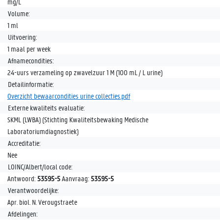
mg/L
Volume:
1 ml
Uitvoering:
1 maal per week
Afnamecondities:
24-uurs verzameling op zwavelzuur 1 M (100 mL / L urine)
Detailinformatie:
Overzicht bewaarcondities urine collecties.pdf
Externe kwaliteits evaluatie:
SKML (LWBA) (Stichting Kwaliteitsbewaking Medische
Laboratoriumdiagnostiek)
Accreditatie:
Nee
LOINC/Albert/local code:
Antwoord:
53595-5
Aanvraag:
53595-5
Verantwoordelijke:
Apr. biol. N. Verougstraete
Afdelingen: