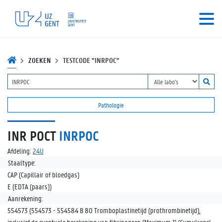
ZOEKEN
TESTCODE "INRPOC"
Pathologie
INR POCT
INRPOC
Afdeling:
24U
Staaltype:
CAP (Capillair of bloedgas)
E (EDTA (paars))
Aanrekening:
554573 (554573 - 554584 B 80 Tromboplastinetijd (prothrombinetijd),