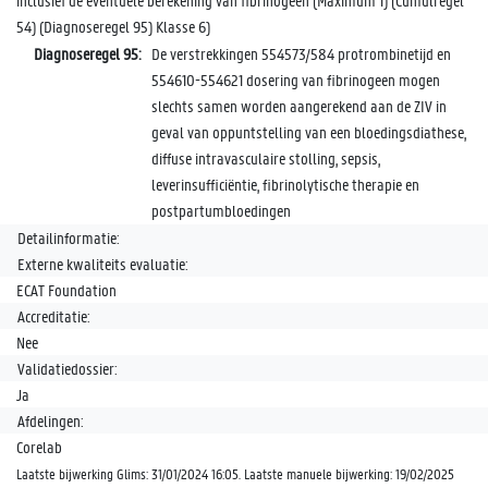
inclusief de eventuele berekening van fibrinogeen (Maximum 1) (Cumulregel
54) (Diagnoseregel 95) Klasse 6)
Diagnoseregel 95:
De verstrekkingen 554573/584 protrombinetijd en
554610-554621 dosering van fibrinogeen mogen
slechts samen worden aangerekend aan de ZIV in
geval van oppuntstelling van een bloedingsdiathese,
diffuse intravasculaire stolling, sepsis,
leverinsufficiëntie, fibrinolytische therapie en
postpartumbloedingen
Detailinformatie:
Externe kwaliteits evaluatie:
ECAT Foundation
Accreditatie:
Nee
Validatiedossier:
Ja
Afdelingen:
Corelab
Laatste bijwerking Glims: 31/01/2024 16:05. Laatste manuele bijwerking: 19/02/2025