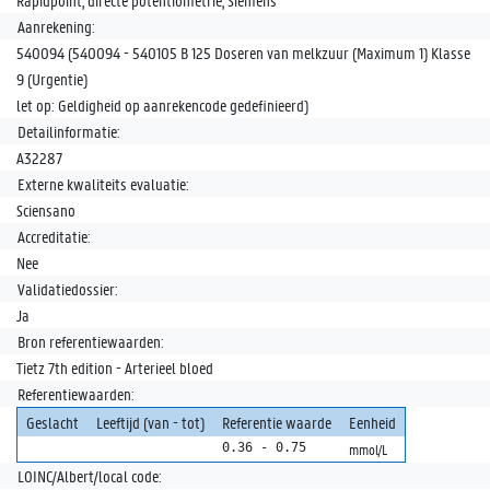
Rapidpoint, directe potentiometrie, Siemens
Aanrekening:
540094 (540094 - 540105 B 125 Doseren van melkzuur (Maximum 1) Klasse
9 (Urgentie)
let op: Geldigheid op aanrekencode gedefinieerd)
Detailinformatie:
A32287
Externe kwaliteits evaluatie:
Sciensano
Accreditatie:
Nee
Validatiedossier:
Ja
Bron referentiewaarden:
Tietz 7th edition - Arterieel bloed
Referentiewaarden:
Geslacht
Leeftijd (van - tot)
Referentie waarde
Eenheid
0.36 - 0.75
mmol/L
LOINC/Albert/local code: