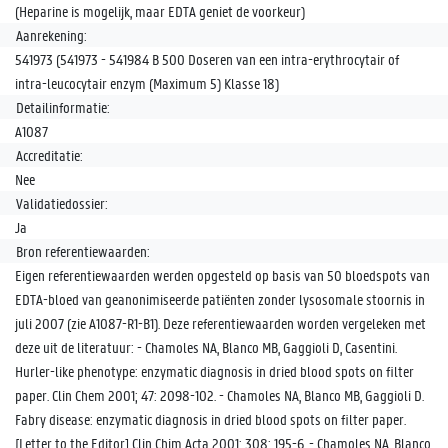
(Heparine is mogelijk, maar EDTA geniet de voorkeur)
Aanrekening:
541973 (541973 - 541984 B 500 Doseren van een intra-erythrocytair of
intra-leucocytair enzym (Maximum 5) Klasse 18)
Detailinformatie:
A1087
Accreditatie:
Nee
Validatiedossier:
Ja
Bron referentiewaarden:
Eigen referentiewaarden werden opgesteld op basis van 50 bloedspots van
EDTA-bloed van geanonimiseerde patiënten zonder lysosomale stoornis in
juli 2007 (zie A1087-R1-B1). Deze referentiewaarden worden vergeleken met
deze uit de literatuur: - Chamoles NA, Blanco MB, Gaggioli D, Casentini.
Hurler-like phenotype: enzymatic diagnosis in dried blood spots on filter
paper. Clin Chem 2001; 47: 2098-102. - Chamoles NA, Blanco MB, Gaggioli D.
Fabry disease: enzymatic diagnosis in dried blood spots on filter paper.
[Letter to the Editor] Clin Chim Acta 2001; 308: 195-6. - Chamoles NA, Blanco