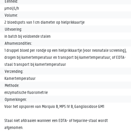
Eenheid:
µmol/L/h
Volume:
2 bloedspots van 1 cm diameter op hielprikkaartje
Uitvoering:
in batch bij voldoende stalen
Afnamecondities:
1 druppel bloed per rondje op een hielprikkaartje (voor neonatale screening),
drogen bij kamertemperatuur en transport bij kamertemperatuur; of EDTA-
staal transport bij kamertemperatuur
Verzending:
Kamertemperatuur
Methode:
enzymatische fluorometrie
Opmerkingen:
Voor het opsporen van Morquio B, MPS IV B, Gangliosidose GM1
Staal niet afdraaien wanneer een EDTA- of heparine-staal wordt
afgenomen.