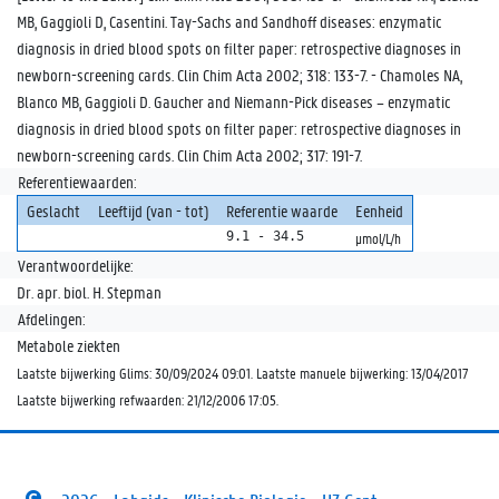
MB, Gaggioli D, Casentini. Tay-Sachs and Sandhoff diseases: enzymatic
diagnosis in dried blood spots on filter paper: retrospective diagnoses in
newborn-screening cards. Clin Chim Acta 2002; 318: 133-7. - Chamoles NA,
Blanco MB, Gaggioli D. Gaucher and Niemann-Pick diseases – enzymatic
diagnosis in dried blood spots on filter paper: retrospective diagnoses in
newborn-screening cards. Clin Chim Acta 2002; 317: 191-7.
Referentiewaarden:
Geslacht
Leeftijd (van - tot)
Referentie waarde
Eenheid
9.1 - 34.5
µmol/L/h
Verantwoordelijke:
Dr. apr. biol. H. Stepman
Afdelingen:
Metabole ziekten
Laatste bijwerking Glims: 30/09/2024 09:01. Laatste manuele bijwerking: 13/04/2017
Laatste bijwerking refwaarden: 21/12/2006 17:05.