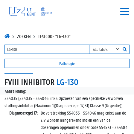
ZOEKEN
TESTCODE "LG-130"
Pathologie
FVIII INHIBITOR
LG-130
Aanrekening:
554035 (554035 - 554046 B 125 Opzoeken van een specifieke verworven
stollingsinhibitor (Maximum 1)(Diagnoseregel 17, 31) Klasse 9 (Urgentie))
Diagnoseregel 17:
De verstrekking 554035 - 554046 mag enkel aan de
ZIV worden aangerekend indien één van de
doseringen opgenomen onder code 554573 - 554584