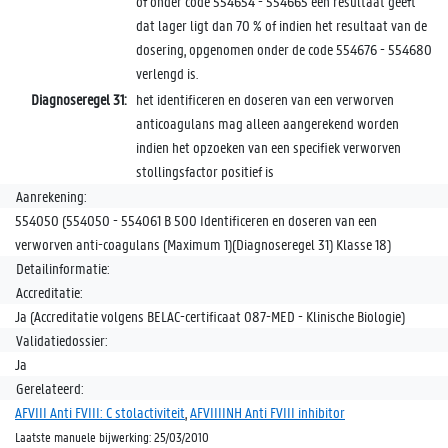
of onder code 554654 - 554665 een resultaat geeft
dat lager ligt dan 70 % of indien het resultaat van de
dosering, opgenomen onder de code 554676 - 554680
verlengd is.
Diagnoseregel 31:
het identificeren en doseren van een verworven
anticoagulans mag alleen aangerekend worden
indien het opzoeken van een specifiek verworven
stollingsfactor positief is
Aanrekening:
554050 (554050 - 554061 B 500 Identificeren en doseren van een
verworven anti-coagulans (Maximum 1)(Diagnoseregel 31) Klasse 18)
Detailinformatie:
Accreditatie:
Ja (Accreditatie volgens BELAC-certificaat 087-MED - Klinische Biologie)
Validatiedossier:
Ja
Gerelateerd:
AFVIII Anti FVIII: C stolactiviteit
,
AFVIIIINH Anti FVIII inhibitor
Laatste manuele bijwerking: 25/03/2010