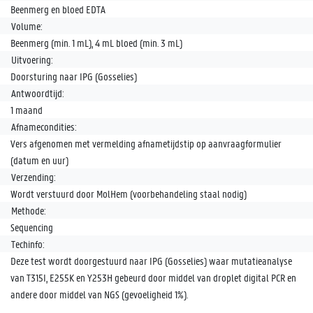
Beenmerg en bloed EDTA
Volume:
Beenmerg (min. 1 mL), 4 mL bloed (min. 3 mL)
Uitvoering:
Doorsturing naar IPG (Gosselies)
Antwoordtijd:
1 maand
Afnamecondities:
Vers afgenomen met vermelding afnametijdstip op aanvraagformulier
(datum en uur)
Verzending:
Wordt verstuurd door MolHem (voorbehandeling staal nodig)
Methode:
Sequencing
Techinfo:
Deze test wordt doorgestuurd naar IPG (Gosselies) waar mutatieanalyse
van T315I, E255K en Y253H gebeurd door middel van droplet digital PCR en
andere door middel van NGS (gevoeligheid 1%).