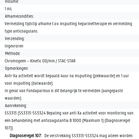
Volume:
1 mL
Afnamecondities:
Vermelding tijdstip afname t.o.v. inspuiting heparinetherapie en vermelding
type anticoagulans.
Verzending:
Ingevroren
Methode:
Chromogeen – Kinetic 0D/min / STAC-STAR
Opmerkingen:
Anti-Xa activiteit wordt bepaald 4uur na inspuiting (piekwaarde) en 1 uur
voor inspuiting (dalwaarde).
In geval van Fondaparinux is dit belangrijk te vermelden (aangepaste
waarden).
Aanrekening:
553313 (553313-553324 Bepaling van anti Xa activiteit voor monitoring van
een behandeling met anticoagulantia B 1000 (Maximum 1) (Diagnoseregel
107))
Diagnoseregel 107:
De verstrekking 553313-553324 mag alleen worden