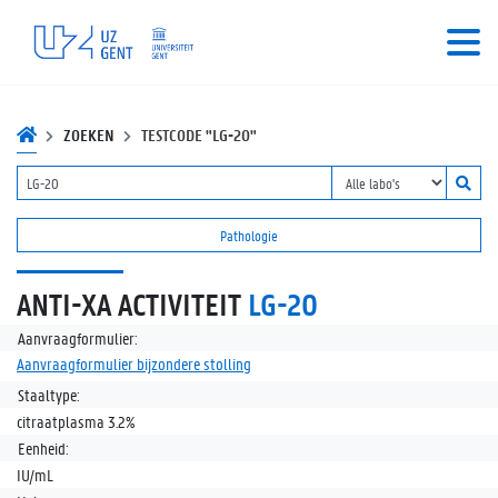
ZOEKEN
TESTCODE "LG-20"
Pathologie
ANTI-XA ACTIVITEIT
LG-20
Aanvraagformulier:
Aanvraagformulier bijzondere stolling
Staaltype:
citraatplasma 3.2%
Eenheid:
IU/mL