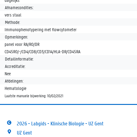
dagelijks
Afnamecondities:
vers staal
Methode:
Immunophenotypering met flowcytometer
Opmerkingen:
panel voor RA/RO/DR
CD45RO/-/CD4/CD8/CD3/CD14/HLA-DR/CD45RA
Detailinformatie:
Accreditatie:
Nee
Afdelingen:
Hematologie
Laatste manuele bijwerking: 10/02/2021
2026 - Labgids - Klinische Biologie - UZ Gent
UZ Gent