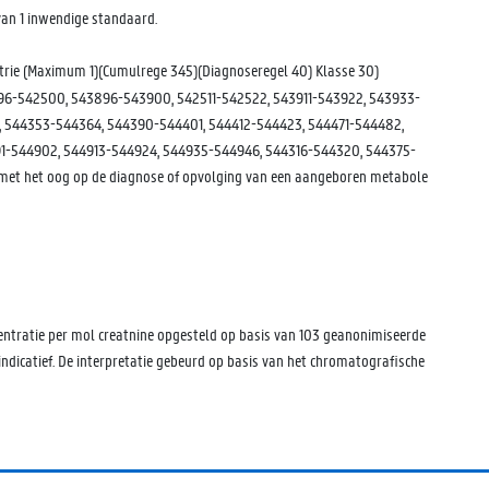
van 1 inwendige standaard.
trie (Maximum 1)(Cumulrege 345)(Diagnoseregel 40) Klasse 30)
96-542500, 543896-543900, 542511-542522, 543911-543922, 543933-
 544353-544364, 544390-544401, 544412-544423, 544471-544482,
-544902, 544913-544924, 544935-544946, 544316-544320, 544375-
et het oog op de diagnose of opvolging van een aangeboren metabole
centratie per mol creatnine opgesteld op basis van 103 geanonimiseerde
ndicatief. De interpretatie gebeurd op basis van het chromatografische