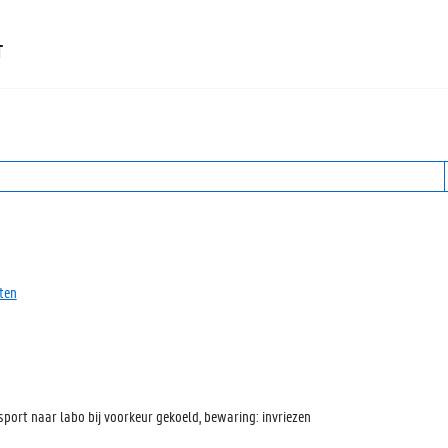
T
ten
nsport naar labo bij voorkeur gekoeld, bewaring: invriezen