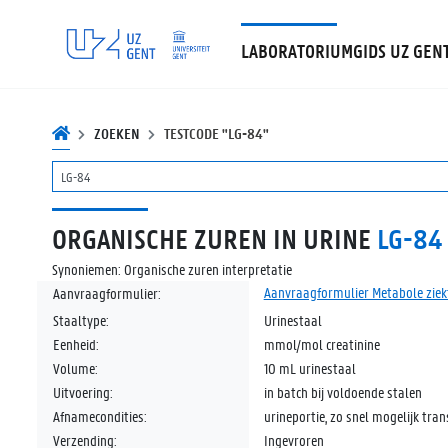
LABORATORIUMGIDS UZ GEN
ZOEKEN
TESTCODE "LG-84"
ORGANISCHE ZUREN IN URINE
LG-84
Synoniemen:
Organische zuren interpretatie
Aanvraagformulier Metabole ziek
Aanvraagformulier:
Staaltype:
Urinestaal
Eenheid:
mmol/mol creatinine
Volume:
10 mL urinestaal
Uitvoering:
in batch bij voldoende stalen
Afnamecondities:
urineportie, zo snel mogelijk tra
Verzending:
Ingevroren