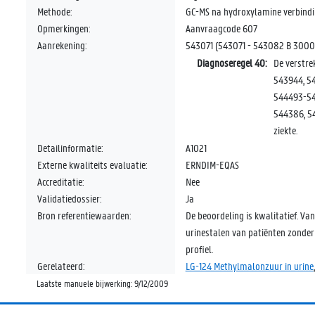
Methode:
GC-MS na hydroxylamine verbindin
Opmerkingen:
Aanvraagcode 607
Aanrekening:
543071 (543071 - 543082 B 3000 
Diagnoseregel 40:
De verstr
543944, 5
544493-54
544386, 5
ziekte.
Detailinformatie:
A1021
Externe kwaliteits evaluatie:
ERNDIM-EQAS
Accreditatie:
Nee
Validatiedossier:
Ja
Bron referentiewaarden:
De beoordeling is kwalitatief. V
urinestalen van patiënten zonder
profiel.
Gerelateerd:
LG-124 Methylmalonzuur in urine
Laatste manuele bijwerking: 9/12/2009