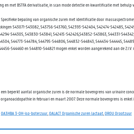
g en met BSTFA derivatisatie, in scan mode detectie en kwantificatie met behulp 
Specifieke bepaling van organische zuren met identificatie door massaspectrome
ekkingen 543071-543082, 543756-543760, 542393-542404, 542474-542485, 5424
44294-544305, 543830-543841, 542415-542426,543852-543863, 544331-544342,
4504, 544773-544784, 544795-544806, 544832-544843, 544434-544445, 544891
44456-544460 en 544810-544821 mogen enkel worden aangerekend aan de Z.I.V. m
an een beperkt aantal organische zuren is de normale bovengrens van urinaire con
 organoacidopathie in februari en maart 2007. Deze normale bovengrens is enkel i
,
OA3HBA 3-OH-iso-boterzuur
,
OALACT Organische zuren lactaat
,
OROU Orootzuur