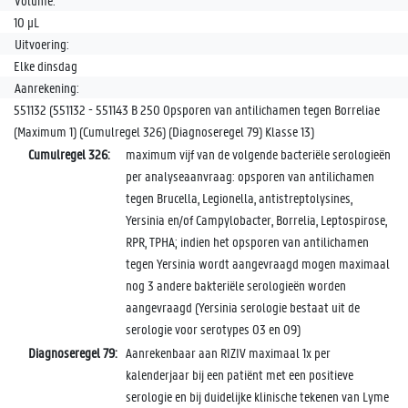
Volume:
10 µL
Uitvoering:
Elke dinsdag
Aanrekening:
551132 (551132 - 551143 B 250 Opsporen van antilichamen tegen Borreliae
(Maximum 1) (Cumulregel 326) (Diagnoseregel 79) Klasse 13)
Cumulregel 326:
maximum vijf van de volgende bacteriële serologieën
per analyseaanvraag: opsporen van antilichamen
tegen Brucella, Legionella, antistreptolysines,
Yersinia en/of Campylobacter, Borrelia, Leptospirose,
RPR, TPHA; indien het opsporen van antilichamen
tegen Yersinia wordt aangevraagd mogen maximaal
nog 3 andere bakteriële serologieën worden
aangevraagd (Yersinia serologie bestaat uit de
serologie voor serotypes O3 en O9)
Diagnoseregel 79:
Aanrekenbaar aan RIZIV maximaal 1x per
kalenderjaar bij een patiënt met een positieve
serologie en bij duidelijke klinische tekenen van Lyme