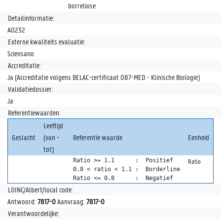
borreliose
Detailinformatie:
A0232
Externe kwaliteits evaluatie:
Sciensano
Accreditatie:
Ja (Accreditatie volgens BELAC-certificaat 087-MED - Klinische Biologie)
Validatiedossier:
Ja
Referentiewaarden:
Leeftijd
Geslacht
(van -
Referentie waarde
Eenheid
tot)
Ratio >= 1.1      :  Positief

Ratio
0.8 < ratio < 1.1 :  Borderline

Ratio <= 0.8      :  Negatief
LOINC/Albert/local code:
Antwoord:
7817-0
Aanvraag:
7817-0
Verantwoordelijke: