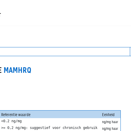
T
E
MAMHRQ
Referentie waarde
Eenheid
ng/mg haar
>= 0,2 ng/mg: suggestief voor chronisch gebruik
ng/mg haar