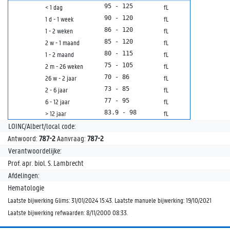
95 - 125
< 1 dag
fL
90 - 120
1 d - 1 week
fL
86 - 120
1 - 2 weken
fL
85 - 120
2 w - 1 maand
fL
80 - 115
1 - 2 maand
fL
75 - 105
2 m - 26 weken
fL
70 - 86
26 w - 2 jaar
fL
73 - 85
2 - 6 jaar
fL
77 - 95
6 - 12 jaar
fL
83.9 - 98
> 12 jaar
fL
LOINC/Albert/local code:
Antwoord:
787-2
Aanvraag:
787-2
Verantwoordelijke:
Prof. apr. biol. S. Lambrecht
Afdelingen:
Hematologie
Laatste bijwerking Glims: 31/01/2024 15:43. Laatste manuele bijwerking: 19/10/2021
Laatste bijwerking refwaarden: 8/11/2000 08:33.