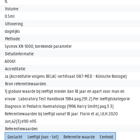
fL
Volume:
0.5ml
Uitvoering:
dagelijks
Methode:
Sysmex XN-1000, berekende parameter
Detailinformatie:
A0061
Accreditatie:
Ja (Accreditatie volgens BELAC-certificaat 087-MED - Klinische Biologie)
Bron referentiewaarden:
1) globale waarde bij leeftijd minder dan 18 jaar en apart voor man en
vrouw : Laboratory Test Handbook 1984 pag.291. 2) Per leeftijdskategorie :
Diagnosis in Pediatric Haematology (1996 Harry Smith) pag.3 3)
Referentiewaarden bij leeftijd vanaf 18 jaar: Florin et al, IJLH 2020
Jun;42(3):e110-e115
Referentiewaarden:
Geslacht
Leeftijd (van - tot)
Referentie waarde
Eenheid