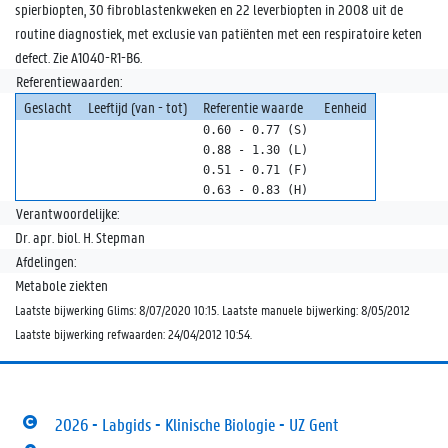
spierbiopten, 30 fibroblastenkweken en 22 leverbiopten in 2008 uit de
routine diagnostiek, met exclusie van patiënten met een respiratoire keten
defect. Zie A1040-R1-B6.
Referentiewaarden:
Geslacht
Leeftijd (van - tot)
Referentie waarde
Eenheid
0.60 - 0.77 (S)
0.88 - 1.30 (L)
0.51 - 0.71 (F)
0.63 - 0.83 (H)
Verantwoordelijke:
Dr. apr. biol. H. Stepman
Afdelingen:
Metabole ziekten
Laatste bijwerking Glims: 8/07/2020 10:15. Laatste manuele bijwerking: 8/05/2012
Laatste bijwerking refwaarden: 24/04/2012 10:54.
2026 - Labgids - Klinische Biologie - UZ Gent