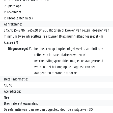
S: Spierbiopt
L: Leverbiopt
F: Fibroblastenkweek
Aanrekening:
545716 (545716 - 545720 B 1800 Biopsien of kweken van cellen : doseren van
minimum twee intracellulaire enzymen (Maximum 1) (Diagnoseregel 41)
Klasse 27)
Diagnoseregel 41:
het doseren op biopten of gekweekte amniotische
cellen van intracellulaire enzymen of
overbelastingsprodukten mag enkel aangerekend
worden met het oog op de diagnose van een
aangeboren metabole stoornis
Detailinformatie:
A1040
Accreditatie:
Nee
Bron referentiewaarden:
De referentiewaarden werden opgesteld door de analyse van 30