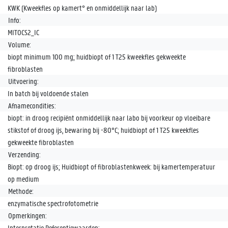
KWK (Kweekfles op kamert° en onmiddellijk naar lab)
Info:
MITOCS2_IC
Volume:
biopt minimum 100 mg; huidbiopt of 1 T25 kweekfles gekweekte
fibroblasten
Uitvoering:
In batch bij voldoende stalen
Afnamecondities:
biopt: in droog recipiënt onmiddellijk naar labo bij voorkeur op vloeibare
stikstof of droog ijs, bewaring bij -80°C; huidbiopt of 1 T25 kweekfles
gekweekte fibroblasten
Verzending:
Biopt: op droog ijs; Huidbiopt of fibroblastenkweek: bij kamertemperatuur
op medium
Methode:
enzymatische spectrofotometrie
Opmerkingen:
Interpretatie Referentiewaarden: