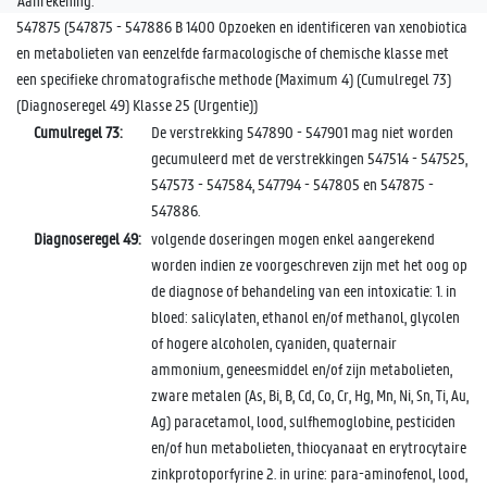
Aanrekening:
547875 (547875 - 547886 B 1400 Opzoeken en identificeren van xenobiotica
en metabolieten van eenzelfde farmacologische of chemische klasse met
een specifieke chromatografische methode (Maximum 4) (Cumulregel 73)
(Diagnoseregel 49) Klasse 25 (Urgentie))
Cumulregel 73:
De verstrekking 547890 - 547901 mag niet worden
gecumuleerd met de verstrekkingen 547514 - 547525,
547573 - 547584, 547794 - 547805 en 547875 -
547886.
Diagnoseregel 49:
volgende doseringen mogen enkel aangerekend
worden indien ze voorgeschreven zijn met het oog op
de diagnose of behandeling van een intoxicatie: 1. in
bloed: salicylaten, ethanol en/of methanol, glycolen
of hogere alcoholen, cyaniden, quaternair
ammonium, geneesmiddel en/of zijn metabolieten,
zware metalen (As, Bi, B, Cd, Co, Cr, Hg, Mn, Ni, Sn, Ti, Au,
Ag) paracetamol, lood, sulfhemoglobine, pesticiden
en/of hun metabolieten, thiocyanaat en erytrocytaire
zinkprotoporfyrine 2. in urine: para-aminofenol, lood,