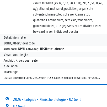
zware metalen (As, Bi, B, Cd, Co, Cr, Hg, Mn, Ni, Sn, Ti, Au,
Ag), ethanol, methanol, pesticiden, organische
solventen, farmacologische werkzame stof,
quaternair ammonium, herbicide, xenobiotica,
geneesmiddelen; alle gegevens en resultaten dienen
bewaard in een individueel dossier
Detailinformatie:
LOINC/Albert/local code:
Antwoord:
NPSU
Aanvraag:
NPSU
Info:
labcode
Verantwoordelijke:
Apr. biol. N. Verougstraete
Afdelingen:
Toxicologie
Laatste bijwerking Glims: 22/02/2024 14:56. Laatste manuele bijwerking: 16/10/2023
2026 - Labgids - Klinische Biologie - UZ Gent
UZ Gent