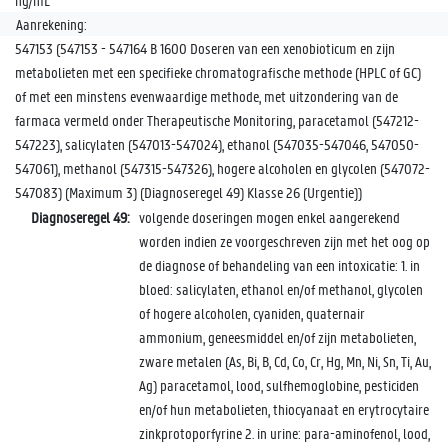
ng/mL
Aanrekening:
547153 (547153 - 547164 B 1600 Doseren van een xenobioticum en zijn
metabolieten met een specifieke chromatografische methode (HPLC of GC)
of met een minstens evenwaardige methode, met uitzondering van de
farmaca vermeld onder Therapeutische Monitoring, paracetamol (547212-
547223), salicylaten (547013-547024), ethanol (547035-547046, 547050-
547061), methanol (547315-547326), hogere alcoholen en glycolen (547072-
547083) (Maximum 3) (Diagnoseregel 49) Klasse 26 (Urgentie))
Diagnoseregel 49:
volgende doseringen mogen enkel aangerekend
worden indien ze voorgeschreven zijn met het oog op
de diagnose of behandeling van een intoxicatie: 1. in
bloed: salicylaten, ethanol en/of methanol, glycolen
of hogere alcoholen, cyaniden, quaternair
ammonium, geneesmiddel en/of zijn metabolieten,
zware metalen (As, Bi, B, Cd, Co, Cr, Hg, Mn, Ni, Sn, Ti, Au,
Ag) paracetamol, lood, sulfhemoglobine, pesticiden
en/of hun metabolieten, thiocyanaat en erytrocytaire
zinkprotoporfyrine 2. in urine: para-aminofenol, lood,