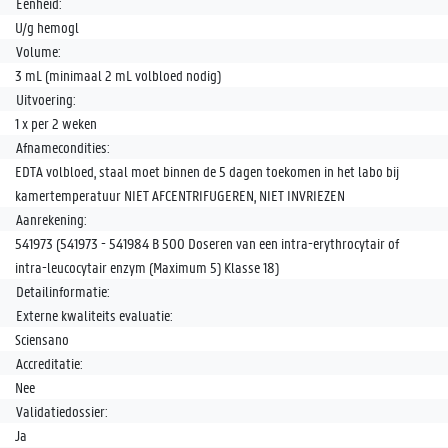
Eenheid:
U/g hemogl
Volume:
3 mL (minimaal 2 mL volbloed nodig)
Uitvoering:
1 x per 2 weken
Afnamecondities:
EDTA volbloed, staal moet binnen de 5 dagen toekomen in het labo bij
kamertemperatuur NIET AFCENTRIFUGEREN, NIET INVRIEZEN
Aanrekening:
541973 (541973 - 541984 B 500 Doseren van een intra-erythrocytair of
intra-leucocytair enzym (Maximum 5) Klasse 18)
Detailinformatie:
Externe kwaliteits evaluatie:
Sciensano
Accreditatie:
Nee
Validatiedossier:
Ja