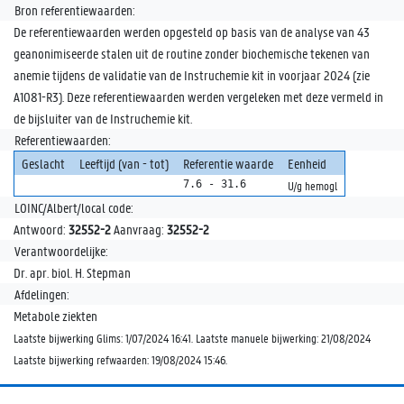
Bron referentiewaarden:
De referentiewaarden werden opgesteld op basis van de analyse van 43
geanonimiseerde stalen uit de routine zonder biochemische tekenen van
anemie tijdens de validatie van de Instruchemie kit in voorjaar 2024 (zie
A1081-R3). Deze referentiewaarden werden vergeleken met deze vermeld in
de bijsluiter van de Instruchemie kit.
Referentiewaarden:
Geslacht
Leeftijd (van - tot)
Referentie waarde
Eenheid
7.6 - 31.6
U/g hemogl
LOINC/Albert/local code:
Antwoord:
32552-2
Aanvraag:
32552-2
Verantwoordelijke:
Dr. apr. biol. H. Stepman
Afdelingen:
Metabole ziekten
Laatste bijwerking Glims: 1/07/2024 16:41. Laatste manuele bijwerking: 21/08/2024
Laatste bijwerking refwaarden: 19/08/2024 15:46.