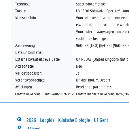
Techniek:
Spectrofotometrie
Toestel:
UV 1800 Shimadzu Spectrofotom
Klinische info:
Voor interne aanvragen: om een co
eiwit dient aangevraagd te worde
Voor externe aanvragen: om een co
vocht mee bezorgen.
Aanrekening:
960035 (€30) (Rek Pat (960035 
Detailinformatie:
Externe kwaliteits evaluatie:
UK NEQAS (United Kingdom Nation
Accreditatie:
Nee
Validatiedossier:
Ja
Verantwoordelijke:
Dr. apr. biol. M. Oyaert
Afdelingen:
Berekende parameters
Laatste bijwerking Glims: 24/06/2026 13:33. Laatste manuele bijwerking: 02/12/20
2026 - Labgids - Klinische Biologie - UZ Gent
UZ Gent