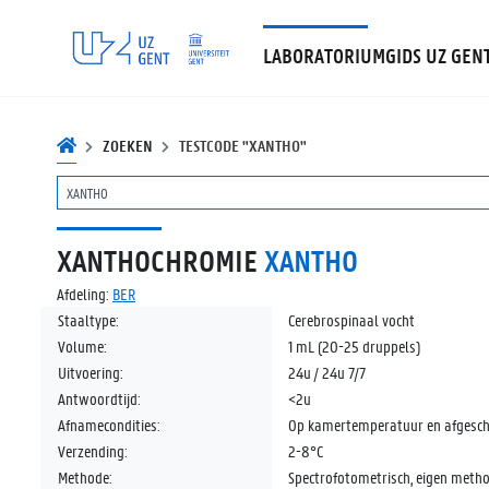
LABORATORIUMGIDS UZ GEN
ZOEKEN
TESTCODE "XANTHO"
XANTHOCHROMIE
XANTHO
Afdeling:
BER
Staaltype:
Cerebrospinaal vocht
Volume:
1 mL (20-25 druppels)
Uitvoering:
24u / 24u 7/7
Antwoordtijd:
<2u
Afnamecondities:
Op kamertemperatuur en afgesche
Verzending:
2-8°C
Methode:
Spectrofotometrisch, eigen meth