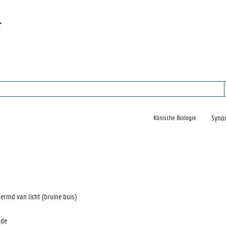
T
Syno
Klinische Biologie
rmd van licht (bruine buis)
ode