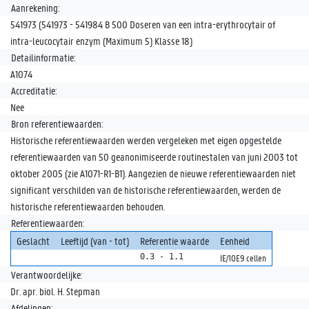
Aanrekening:
541973 (541973 - 541984 B 500 Doseren van een intra-erythrocytair of
intra-leucocytair enzym (Maximum 5) Klasse 18)
Detailinformatie:
A1074
Accreditatie:
Nee
Bron referentiewaarden:
Historische referentiewaarden werden vergeleken met eigen opgestelde
referentiewaarden van 50 geanonimiseerde routinestalen van juni 2003 tot
oktober 2005 (zie A1071-R1-B1). Aangezien de nieuwe referentiewaarden niet
significant verschilden van de historische referentiewaarden, werden de
historische referentiewaarden behouden.
Referentiewaarden:
Geslacht
Leeftijd (van - tot)
Referentie waarde
Eenheid
0.3 - 1.1
IE/10E9 cellen
Verantwoordelijke:
Dr. apr. biol. H. Stepman
Afdelingen: