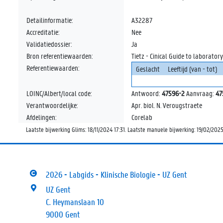
Detailinformatie:
A32287
Accreditatie:
Nee
Validatiedossier:
Ja
Bron referentiewaarden:
Tietz - Cinical Guide to laboratory
Referentiewaarden:
Geslacht
Leeftijd (van - tot)
LOINC/Albert/local code:
Antwoord:
47596-2
Aanvraag:
47
Verantwoordelijke:
Apr. biol. N. Verougstraete
Afdelingen:
Corelab
Laatste bijwerking Glims: 18/11/2024 17:31. Laatste manuele bijwerking: 19/02/202
2026 - Labgids - Klinische Biologie - UZ Gent
UZ Gent
C. Heymanslaan 10
9000 Gent