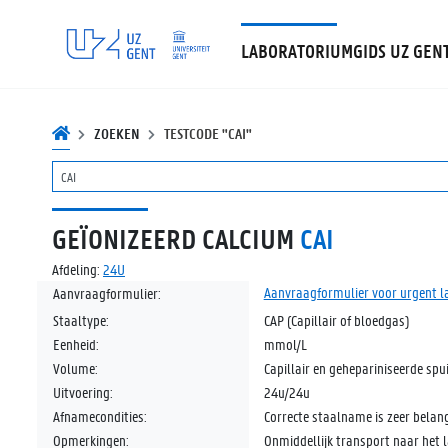
LABORATORIUMGIDS UZ GEN
ZOEKEN
TESTCODE "CAI"
GEÏONIZEERD CALCIUM
CAI
Afdeling:
24U
Aanvraagformulier voor urgent 
Aanvraagformulier:
Staaltype:
CAP (Capillair of bloedgas)
Eenheid:
mmol/L
Volume:
Capillair en gehepariniseerde spu
Uitvoering:
24u/24u
Afnamecondities:
Correcte staalname is zeer belang
Opmerkingen:
Onmiddellijk transport naar het 