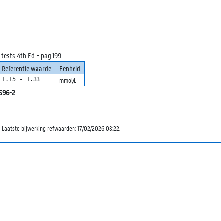
 tests 4th Ed. - pag.199
Referentie waarde
Eenheid
1.15 - 1.33
mmol/L
596-2
5 Laatste bijwerking refwaarden: 17/02/2026 08:22.