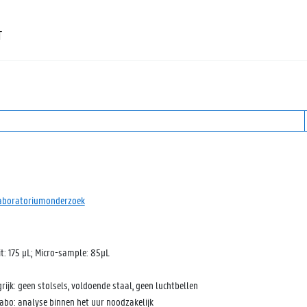
T
laboratoriumonderzoek
it: 175 µL; Micro-sample: 85µL
rijk: geen stolsels, voldoende staal, geen luchtbellen
labo: analyse binnen het uur noodzakelijk