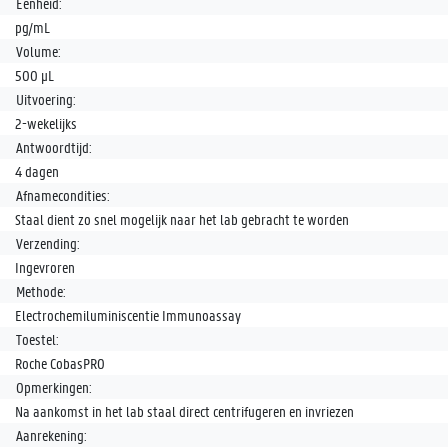
Eenheid:
pg/mL
Volume:
500 µL
Uitvoering:
2-wekelijks
Antwoordtijd:
4 dagen
Afnamecondities:
Staal dient zo snel mogelijk naar het lab gebracht te worden
Verzending:
Ingevroren
Methode:
Electrochemiluminiscentie Immunoassay
Toestel:
Roche CobasPRO
Opmerkingen:
Na aankomst in het lab staal direct centrifugeren en invriezen
Aanrekening: