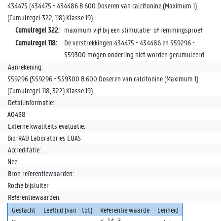
434475 (434475 - 434486 B 600 Doseren van calcitonine (Maximum 1)
(Cumulregel 322, 118) Klasse 19)
Cumulregel 322:
maximum vijf bij een stimulatie- of remmingsproef
Cumulregel 118:
De verstrekkingen 434475 - 434486 en 559296 -
559300 mogen onderling niet worden gecumuleerd.
Aanrekening:
559296 (559296 - 559300 B 600 Doseren van calcitonine (Maximum 1)
(Cumulregel 118, 322) Klasse 19)
Detailinformatie:
A0438
Externe kwaliteits evaluatie:
Bio-RAD Laboratories EQAS
Accreditatie:
Nee
Bron referentiewaarden:
Roche bijsluiter
Referentiewaarden:
Geslacht
Leeftijd (van - tot)
Referentie waarde
Eenheid
< 14,3