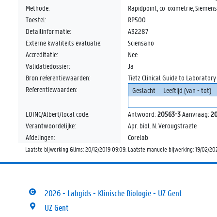
Methode:
Rapidpoint, co-oximetrie, Siemens
Toestel:
RP500
Detailinformatie:
A32287
Externe kwaliteits evaluatie:
Sciensano
Accreditatie:
Nee
Validatiedossier:
Ja
Bron referentiewaarden:
Tietz Clinical Guide to Laboratory
Referentiewaarden:
Geslacht
Leeftijd (van - tot)
LOINC/Albert/local code:
Antwoord:
20563-3
Aanvraag:
20
Verantwoordelijke:
Apr. biol. N. Verougstraete
Afdelingen:
Corelab
Laatste bijwerking Glims: 20/12/2019 09:09. Laatste manuele bijwerking: 19/02/2
2026 - Labgids - Klinische Biologie - UZ Gent
UZ Gent