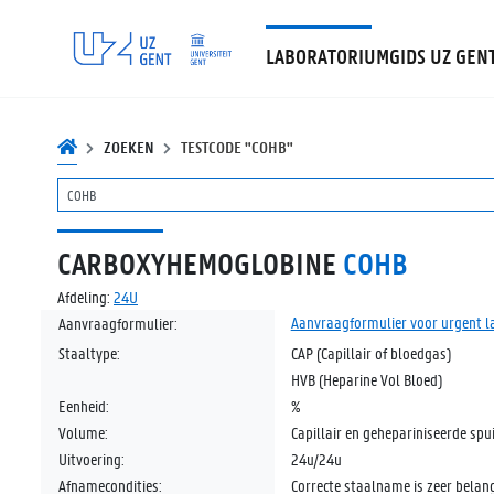
LABORATORIUMGIDS UZ GEN
ZOEKEN
TESTCODE "COHB"
CARBOXYHEMOGLOBINE
COHB
Afdeling:
24U
Aanvraagformulier voor urgent 
Aanvraagformulier:
Staaltype:
CAP (Capillair of bloedgas)
HVB (Heparine Vol Bloed)
Eenheid:
%
Volume:
Capillair en gehepariniseerde spu
Uitvoering:
24u/24u
Afnamecondities:
Correcte staalname is zeer belang