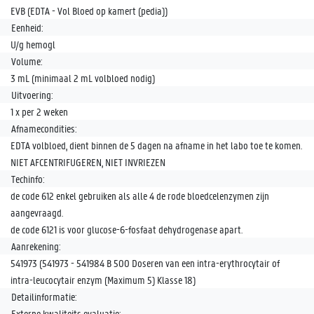
EVB (EDTA - Vol Bloed op kamert (pedia))
Eenheid:
U/g hemogl
Volume:
3 mL (minimaal 2 mL volbloed nodig)
Uitvoering:
1 x per 2 weken
Afnamecondities:
EDTA volbloed, dient binnen de 5 dagen na afname in het labo toe te komen.
NIET AFCENTRIFUGEREN, NIET INVRIEZEN
Techinfo:
de code 612 enkel gebruiken als alle 4 de rode bloedcelenzymen zijn
aangevraagd.
de code 6121 is voor glucose-6-fosfaat dehydrogenase apart.
Aanrekening:
541973 (541973 - 541984 B 500 Doseren van een intra-erythrocytair of
intra-leucocytair enzym (Maximum 5) Klasse 18)
Detailinformatie:
Externe kwaliteits evaluatie: