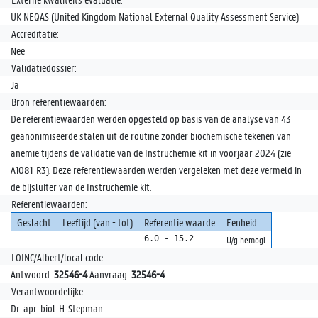
UK NEQAS (United Kingdom National External Quality Assessment Service)
Accreditatie:
Nee
Validatiedossier:
Ja
Bron referentiewaarden:
De referentiewaarden werden opgesteld op basis van de analyse van 43
geanonimiseerde stalen uit de routine zonder biochemische tekenen van
anemie tijdens de validatie van de Instruchemie kit in voorjaar 2024 (zie
A1081-R3). Deze referentiewaarden werden vergeleken met deze vermeld in
de bijsluiter van de Instruchemie kit.
Referentiewaarden:
Geslacht
Leeftijd (van - tot)
Referentie waarde
Eenheid
6.0 - 15.2
U/g hemogl
LOINC/Albert/local code:
Antwoord:
32546-4
Aanvraag:
32546-4
Verantwoordelijke:
Dr. apr. biol. H. Stepman