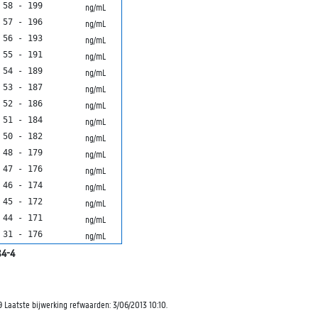
58 - 199
ng/mL
57 - 196
ng/mL
56 - 193
ng/mL
55 - 191
ng/mL
54 - 189
ng/mL
53 - 187
ng/mL
52 - 186
ng/mL
51 - 184
ng/mL
50 - 182
ng/mL
48 - 179
ng/mL
47 - 176
ng/mL
46 - 174
ng/mL
45 - 172
ng/mL
44 - 171
ng/mL
31 - 176
ng/mL
4-4
9 Laatste bijwerking refwaarden: 3/06/2013 10:10.