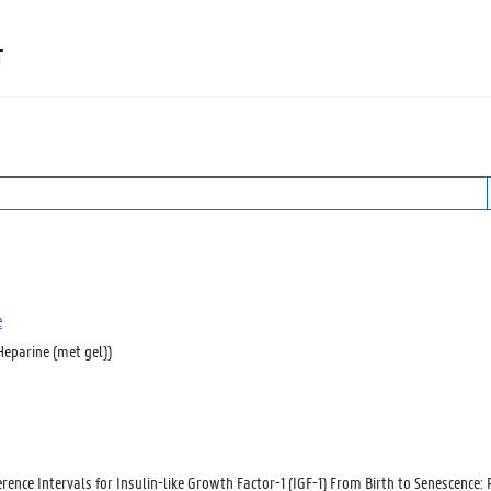
T
e
Heparine (met gel))
erence Intervals for Insulin-like Growth Factor-1 (IGF-1) From Birth to Senescenc