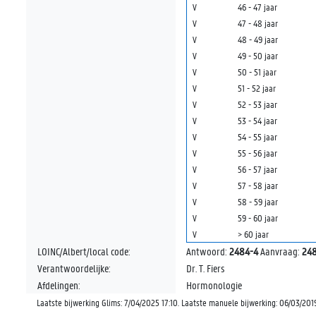
V
46 - 47 jaar
V
47 - 48 jaar
V
48 - 49 jaar
V
49 - 50 jaar
V
50 - 51 jaar
V
51 - 52 jaar
V
52 - 53 jaar
V
53 - 54 jaar
V
54 - 55 jaar
V
55 - 56 jaar
V
56 - 57 jaar
V
57 - 58 jaar
V
58 - 59 jaar
V
59 - 60 jaar
V
> 60 jaar
LOINC/Albert/local code:
Antwoord:
2484-4
Aanvraag:
248
Verantwoordelijke:
Dr. T. Fiers
Afdelingen:
Hormonologie
Laatste bijwerking Glims: 7/04/2025 17:10. Laatste manuele bijwerking: 06/03/201