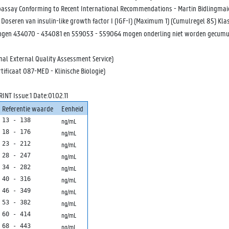
ssay Conforming to Recent International Recommendations - Martin Bidlingmaier
seren van insulin-like growth factor I (IGF-I) (Maximum 1) (Cumulregel 85) Klas
ingen 434070 - 434081 en 559053 - 559064 mogen onderling niet worden gecumu
al External Quality Assessment Service)
tificaat 087-MED - Klinische Biologie)
NT Issue:1 Date:01.02.11
Referentie waarde
Eenheid
13 - 138
ng/mL
18 - 176
ng/mL
23 - 212
ng/mL
28 - 247
ng/mL
34 - 282
ng/mL
40 - 316
ng/mL
46 - 349
ng/mL
53 - 382
ng/mL
60 - 414
ng/mL
68 - 443
ng/mL