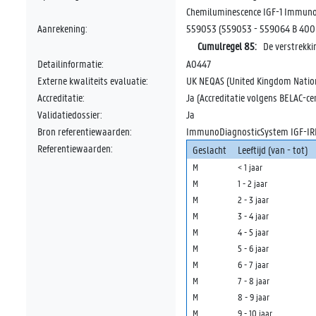
Chemiluminescence IGF-1 Immunoa
Aanrekening:
559053 (559053 - 559064 B 400 Do
Cumulregel 85:
De verstrekk
Detailinformatie:
A0447
Externe kwaliteits evaluatie:
UK NEQAS (United Kingdom Nation
Accreditatie:
Ja (Accreditatie volgens BELAC-cer
Validatiedossier:
Ja
Bron referentiewaarden:
ImmunoDiagnosticSystem IGF-IRRI
Referentiewaarden:
Geslacht
Leeftijd (van - tot)
M
< 1 jaar
M
1 - 2 jaar
M
2 - 3 jaar
M
3 - 4 jaar
M
4 - 5 jaar
M
5 - 6 jaar
M
6 - 7 jaar
M
7 - 8 jaar
M
8 - 9 jaar
M
9 - 10 jaar