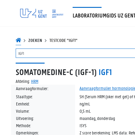
LABORATORIUMGIDS UZ GEN
ZOEKEN
TESTCODE "IGF1"
SOMATOMEDINE-C (IGF-1)
IGF1
Afdeling:
HRM
Aanvraagformulier hormonologi
Aanvraagformulier:
Staaltype:
SH (Serum HRM (oker met gel) of 
Eenheid:
ng/mL
Volume:
0,5 mL
Uitvoering:
maandag, donderdag
Methode:
ISYS
Opmerkingen:
Z score berekening: LMS data: Ref