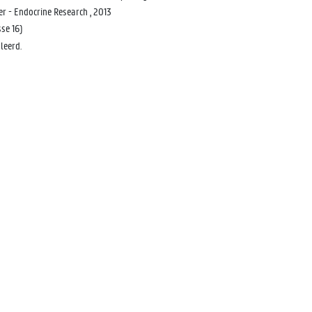
 - Endocrine Research , 2013
se 16)
leerd.