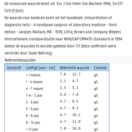
De volwassen waarde komt uit: Eur J Clin Chem Clin Biochem 1996; 34:517-
520 (F.Dati)
De waarde voor kinderen komt uit het handboek: Interpretation of
diagnostic tests - A handbook synposis of laboratory medicine - third
edition - Jacques Wallach, MD - 1978, Little, Brown and Company. Wegens
internationale standaardisatie naar WHO/CAP:CRM470 standaard in 1994
dienen de waarden te worden gedeeld door 1.17 (deze coefficient werd
verstrekt door Dade-Behring).
Referentiewaarden:
Geslacht
Leeftijd (van - tot)
Referentie waarde
Eenheid
7.6 - 12.7
< 1 maand
g/L
2.1 - 4.7
1 - 4 maand
g/L
2.5 - 5.1
4 - 7 maand
g/L
3.4 - 7.6
7 m - 2 jaar
g/L
4.7 - 8.5
2 - 3 jaar
g/L
4.7 - 9.3
3 - 6 jaar
g/L
4.7 - 10.2
6 - 8 jaar
g/L
4.7 - 11.9
8 - 12 jaar
g/L
7.0 - 16.0
> 12 jaar
g/L