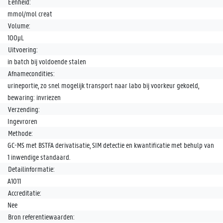
Eenheid:
mmol/mol creat
Volume:
100µL
Uitvoering:
in batch bij voldoende stalen
Afnamecondities:
urineportie, zo snel mogelijk transport naar labo bij voorkeur gekoeld,
bewaring: invriezen
Verzending:
Ingevroren
Methode:
GC-MS met BSTFA derivatisatie, SIM detectie en kwantificatie met behulp van
1 inwendige standaard.
Detailinformatie:
A1011
Accreditatie:
Nee
Bron referentiewaarden: