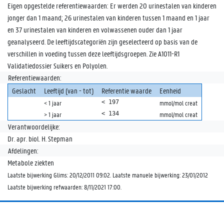
Eigen opgestelde referentiewaarden: Er werden 20 urinestalen van kinderen
jonger dan 1 maand; 26 urinestalen van kinderen tussen 1 maand en 1 jaar
en 37 urinestalen van kinderen en volwassenen ouder dan 1 jaar
geanalyseerd. De leeftijdscategoriën zijn geselecteerd op basis van de
verschillen in voeding tussen deze leeftijdsgroepen. Zie A1011-R1
Validatiedossier Suikers en Polyolen.
Referentiewaarden:
Geslacht
Leeftijd (van - tot)
Referentie waarde
Eenheid
< 197
< 1 jaar
mmol/mol creat
< 134
> 1 jaar
mmol/mol creat
Verantwoordelijke:
Dr. apr. biol. H. Stepman
Afdelingen:
Metabole ziekten
Laatste bijwerking Glims: 20/12/2011 09:02. Laatste manuele bijwerking: 23/01/2012
Laatste bijwerking refwaarden: 8/11/2021 17:00.