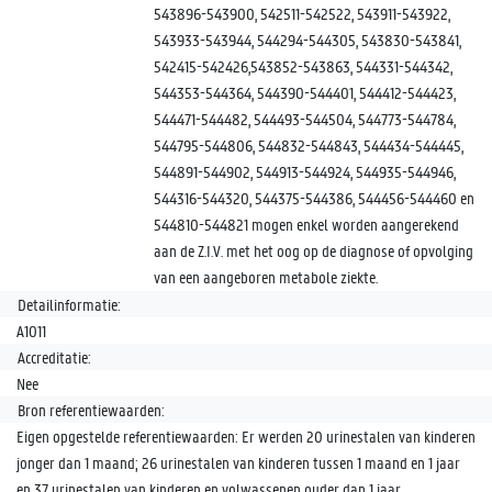
543896-543900, 542511-542522, 543911-543922,
543933-543944, 544294-544305, 543830-543841,
542415-542426,543852-543863, 544331-544342,
544353-544364, 544390-544401, 544412-544423,
544471-544482, 544493-544504, 544773-544784,
544795-544806, 544832-544843, 544434-544445,
544891-544902, 544913-544924, 544935-544946,
544316-544320, 544375-544386, 544456-544460 en
544810-544821 mogen enkel worden aangerekend
aan de Z.I.V. met het oog op de diagnose of opvolging
van een aangeboren metabole ziekte.
Detailinformatie:
A1011
Accreditatie:
Nee
Bron referentiewaarden:
Eigen opgestelde referentiewaarden: Er werden 20 urinestalen van kinderen
jonger dan 1 maand; 26 urinestalen van kinderen tussen 1 maand en 1 jaar
en 37 urinestalen van kinderen en volwassenen ouder dan 1 jaar