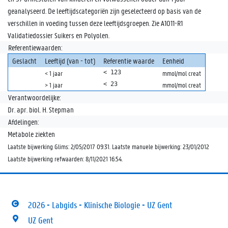
geanalyseerd. De leeftijdscategoriën zijn geselecteerd op basis van de
verschillen in voeding tussen deze leeftijdsgroepen. Zie A1011-R1
Validatiedossier Suikers en Polyolen.
Referentiewaarden:
Geslacht
Leeftijd (van - tot)
Referentie waarde
Eenheid
< 123
< 1 jaar
mmol/mol creat
< 23
> 1 jaar
mmol/mol creat
Verantwoordelijke:
Dr. apr. biol. H. Stepman
Afdelingen:
Metabole ziekten
Laatste bijwerking Glims: 2/05/2017 09:31. Laatste manuele bijwerking: 23/01/2012
Laatste bijwerking refwaarden: 8/11/2021 16:54.
2026 - Labgids - Klinische Biologie - UZ Gent
UZ Gent