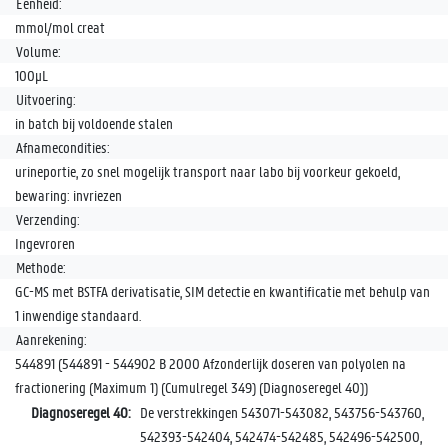
Eenheid:
mmol/mol creat
Volume:
100µL
Uitvoering:
in batch bij voldoende stalen
Afnamecondities:
urineportie, zo snel mogelijk transport naar labo bij voorkeur gekoeld,
bewaring: invriezen
Verzending:
Ingevroren
Methode:
GC-MS met BSTFA derivatisatie, SIM detectie en kwantificatie met behulp van
1 inwendige standaard.
Aanrekening:
544891 (544891 - 544902 B 2000 Afzonderlijk doseren van polyolen na
fractionering (Maximum 1) (Cumulregel 349) (Diagnoseregel 40))
Diagnoseregel 40:
De verstrekkingen 543071-543082, 543756-543760,
542393-542404, 542474-542485, 542496-542500,