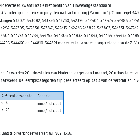
M detectie en kwantificatie met behulp van 1 inwendige standaard.
fzonderlijk doseren van polyolen na fractionering (Maximum 1) (Cumulregel 349)
ekkingen 543071-543082, 543756-543760, 542393-542404, 542474-542485, 5424
44294-544305, 543830-543841, 542415-542426,543852-543863, 544331-544342,
4504, 544773-544784, 544795-544806, 544832-544843, 544434-544445, 544891
44456-544460 en 544810-544821 mogen enkel worden aangerekend aan de Z.I.V. m
en: Er werden 20 urinestalen van kinderen jonger dan 1 maand; 26 urinestalen van
lyseerd. De leeftijdscategoriën zijn geselecteerd op basis van de verschillen in v
Referentie waarde
Eenheid
< 31
mmol/mol creat
< 21
mmol/mol creat
 Laatste bijwerking refwaarden: 8/11/2021 16:56.