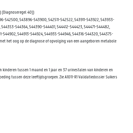
 (Diagnoseregel 40))
96-542500, 543896-543900, 542511-542522, 543911-543922, 543933-
 544353-544364, 544390-544401, 544412-544423, 544471-544482,
-544902, 544913-544924, 544935-544946, 544316-544320, 544375-
et het oog op de diagnose of opvolging van een aangeboren metabole
 kinderen tussen 1 maand en 1 jaar en 37 urinestalen van kinderen en
oeding tussen deze leeftijdsgroepen. Zie A1011-R1 Validatiedossier Suikers