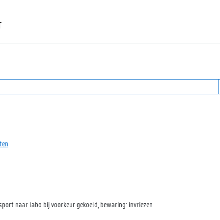
T
ten
nsport naar labo bij voorkeur gekoeld, bewaring: invriezen