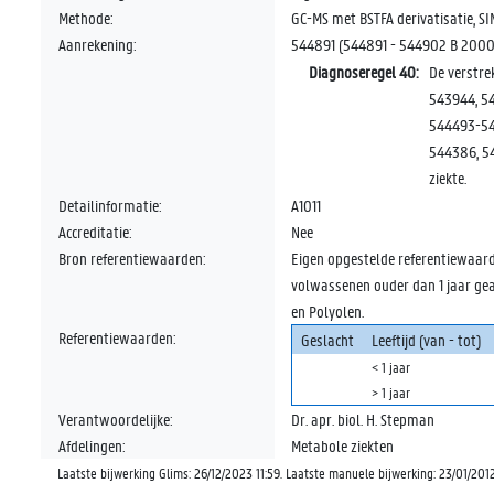
Methode:
GC-MS met BSTFA derivatisatie, SI
Aanrekening:
544891 (544891 - 544902 B 2000 A
Diagnoseregel 40:
De verstr
543944, 5
544493-54
544386, 5
ziekte.
Detailinformatie:
A1011
Accreditatie:
Nee
Bron referentiewaarden:
Eigen opgestelde referentiewaard
volwassenen ouder dan 1 jaar geana
en Polyolen.
Referentiewaarden:
Geslacht
Leeftijd (van - tot)
< 1 jaar
> 1 jaar
Verantwoordelijke:
Dr. apr. biol. H. Stepman
Afdelingen:
Metabole ziekten
Laatste bijwerking Glims: 26/12/2023 11:59. Laatste manuele bijwerking: 23/01/2012