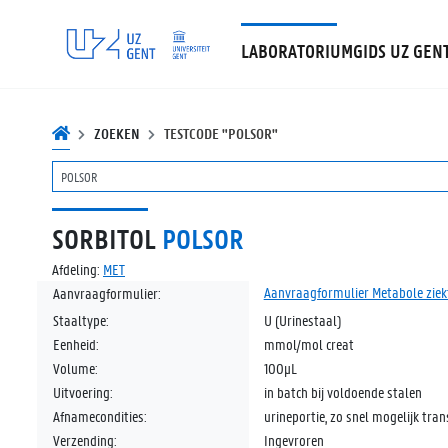
LABORATORIUMGIDS UZ GEN
ZOEKEN
TESTCODE "POLSOR"
SORBITOL
POLSOR
Afdeling:
MET
Aanvraagformulier Metabole ziek
Aanvraagformulier:
Staaltype:
U (Urinestaal)
Eenheid:
mmol/mol creat
Volume:
100µL
Uitvoering:
in batch bij voldoende stalen
Afnamecondities:
urineportie, zo snel mogelijk tra
Verzending:
Ingevroren