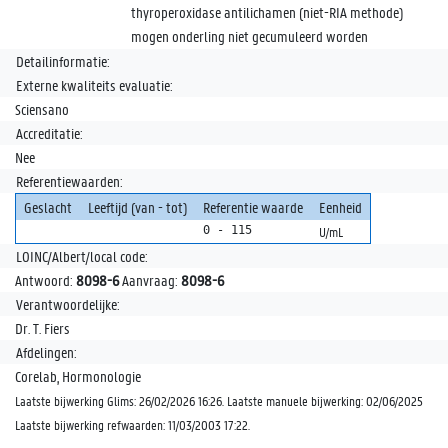
thyroperoxidase antilichamen (niet-RIA methode)
mogen onderling niet gecumuleerd worden
Detailinformatie:
Externe kwaliteits evaluatie:
Sciensano
Accreditatie:
Nee
Referentiewaarden:
Geslacht
Leeftijd (van - tot)
Referentie waarde
Eenheid
0 - 115
U/mL
LOINC/Albert/local code:
Antwoord:
8098-6
Aanvraag:
8098-6
Verantwoordelijke:
Dr. T. Fiers
Afdelingen:
Corelab, Hormonologie
Laatste bijwerking Glims: 26/02/2026 16:26. Laatste manuele bijwerking: 02/06/2025
Laatste bijwerking refwaarden: 11/03/2003 17:22.