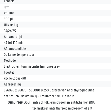
Eenheid:
U/mL
Volume:
500 µL
Uitvoering:
24/24 7/7
Antwoordtijd:
45 tot 120 min
Afnamecondities:
Op kamertemperatuur
Methode:
Electrochemiluminiscentie Immunoassay
Toestel:
Roche CobasPRO
Aanrekening:
556076 (556076 - 556080 B 250 Doseren van anti-thyroglobuline
antistoffen (Maximum 1) (Cumulregel 330) Klasse 13)
Cumulregel 330:
anti-schildkliermicrosomen antilichamen (RIA-
techniek) en anti-thyreoïd microsoom of anti-