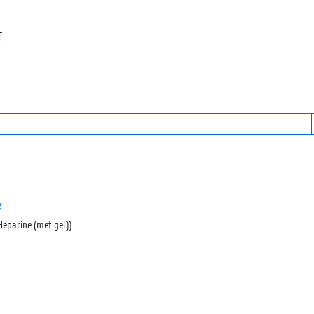
T
e
Heparine (met gel))