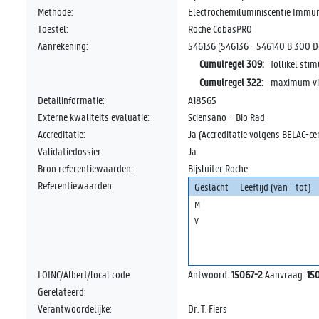
Methode:
Electrochemiluminiscentie Immu
Toestel:
Roche CobasPRO
Aanrekening:
546136 (546136 - 546140 B 300 D
Cumulregel 309:
follikel sti
Cumulregel 322:
maximum vij
Detailinformatie:
A18565
Externe kwaliteits evaluatie:
Sciensano + Bio Rad
Accreditatie:
Ja (Accreditatie volgens BELAC-cer
Validatiedossier:
Ja
Bron referentiewaarden:
Bijsluiter Roche
Referentiewaarden:
Geslacht
Leeftijd (van - tot)
M
V
LOINC/Albert/local code:
Antwoord:
15067-2
Aanvraag:
150
Gerelateerd:
Verantwoordelijke:
Dr. T. Fiers