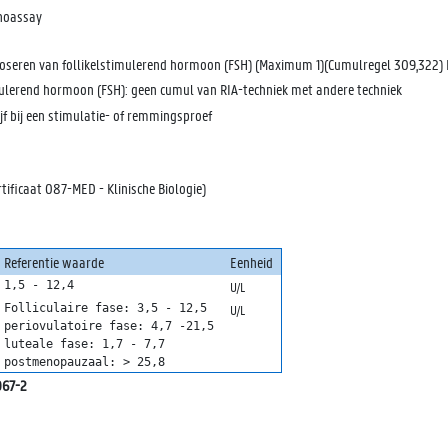
noassay
oseren van follikelstimulerend hormoon (FSH) (Maximum 1)(Cumulregel 309,322) K
mulerend hormoon (FSH): geen cumul van RIA-techniek met andere techniek
f bij een stimulatie- of remmingsproef
tificaat 087-MED - Klinische Biologie)
Referentie waarde
Eenheid
1,5 - 12,4
U/L
Folliculaire fase: 3,5 - 12,5

U/L
periovulatoire fase: 4,7 -21,5

luteale fase: 1,7 - 7,7

postmenopauzaal: > 25,8
67-2