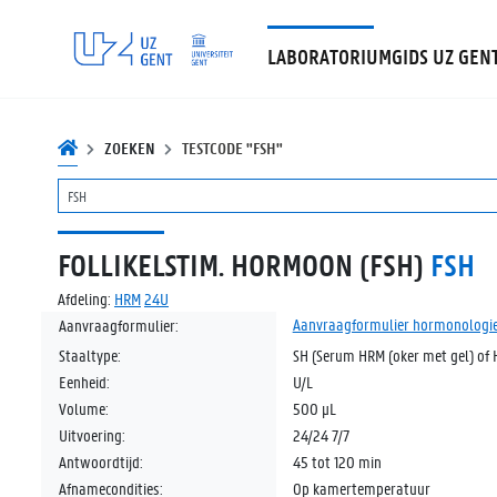
LABORATORIUMGIDS UZ GEN
ZOEKEN
TESTCODE "FSH"
FOLLIKELSTIM. HORMOON (FSH)
FSH
Afdeling:
HRM
24U
Aanvraagformulier hormonologi
Aanvraagformulier:
Staaltype:
SH (Serum HRM (oker met gel) of 
Eenheid:
U/L
Volume:
500 µL
Uitvoering:
24/24 7/7
Antwoordtijd:
45 tot 120 min
Afnamecondities:
Op kamertemperatuur