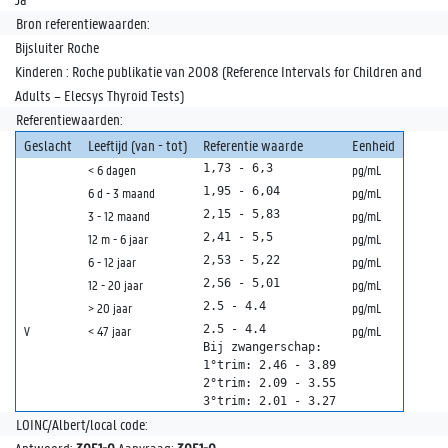
Bron referentiewaarden:
Bijsluiter Roche
Kinderen : Roche publikatie van 2008 (Reference Intervals for Children and
Adults – Elecsys Thyroid Tests)
Referentiewaarden:
Geslacht
Leeftijd (van - tot)
Referentie waarde
Eenheid
1,73 - 6,3
< 6 dagen
pg/mL
1,95 - 6,04
6 d - 3 maand
pg/mL
2,15 - 5,83
3 - 12 maand
pg/mL
2,41 - 5,5
12 m - 6 jaar
pg/mL
2,53 - 5,22
6 - 12 jaar
pg/mL
2,56 - 5,01
12 - 20 jaar
pg/mL
2.5 - 4.4
> 20 jaar
pg/mL
2.5 - 4.4

V
< 47 jaar
pg/mL
Bij zwangerschap: 

1°trim: 2.46 - 3.89

2°trim: 2.09 - 3.55

3°trim: 2.01 - 3.27
LOINC/Albert/local code: