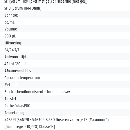
SH (Serum HRM (oker met gel) of Heparine (met gel))
SH0 (Serum HRM 0min)
Eenheid:
pg/mL
Volume:
500 µL
Uitvoering:
24/24 7/7
Antwoordtijd:
45 tot 120 min
Afnamecondities:
Op kamertemperatuur
Methode:
Electrochemiluminiscentie Immunoassay
Toestel:
Roche CobasPRO
Aanrekening:
546291 (546291 - 546302 B 250 Doseren van vrije T3 (Maximum 1)
(Cumulregel 218,220) Klasse 13)