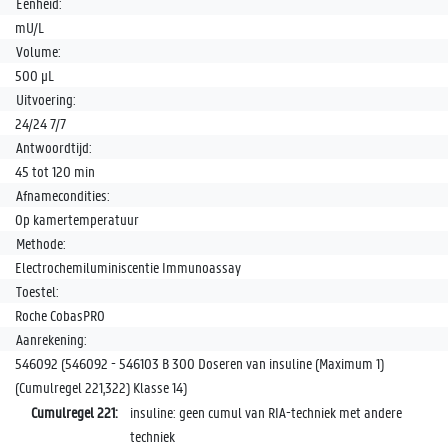
Eenheid:
mU/L
Volume:
500 µL
Uitvoering:
24/24 7/7
Antwoordtijd:
45 tot 120 min
Afnamecondities:
Op kamertemperatuur
Methode:
Electrochemiluminiscentie Immunoassay
Toestel:
Roche CobasPRO
Aanrekening:
546092 (546092 - 546103 B 300 Doseren van insuline (Maximum 1)
(Cumulregel 221,322) Klasse 14)
Cumulregel 221:
insuline: geen cumul van RIA-techniek met andere
techniek