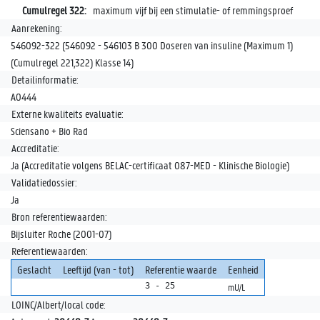
Cumulregel 322:
maximum vijf bij een stimulatie- of remmingsproef
Aanrekening:
546092-322 (546092 - 546103 B 300 Doseren van insuline (Maximum 1)
(Cumulregel 221,322) Klasse 14)
Detailinformatie:
A0444
Externe kwaliteits evaluatie:
Sciensano + Bio Rad
Accreditatie:
Ja (Accreditatie volgens BELAC-certificaat 087-MED - Klinische Biologie)
Validatiedossier:
Ja
Bron referentiewaarden:
Bijsluiter Roche (2001-07)
Referentiewaarden:
Geslacht
Leeftijd (van - tot)
Referentie waarde
Eenheid
3 - 25
mU/L
LOINC/Albert/local code: